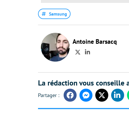
Samsung
Antoine Barsacq
Twitter
LinkedIn
La rédaction vous conseille a
Facebook
Messenger
Twitter
Linke