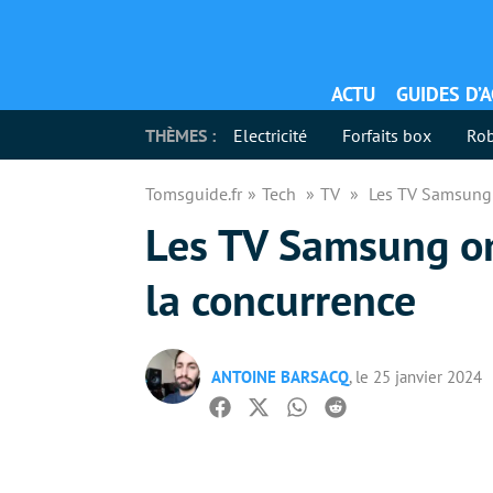
ACTU
GUIDES D’
THÈMES :
Electricité
Forfaits box
Rob
Tomsguide.fr
Tech
TV
Les TV Samsung 
Les TV Samsung on
la concurrence
ANTOINE BARSACQ
, le 25 janvier 2024
Facebook
Twitter
Whatsapp
Reddit