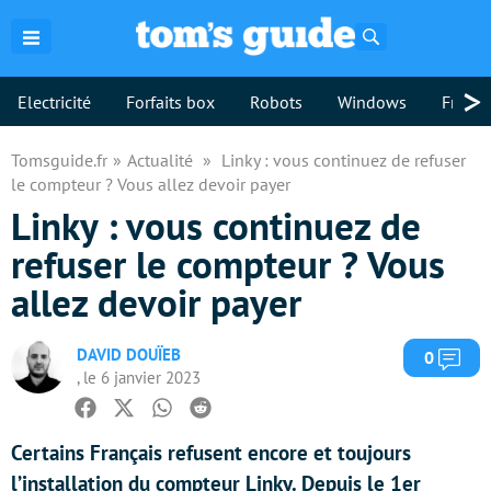
Rechercher
>
Electricité
Forfaits box
Robots
Windows
Freebo
Tomsguide.fr
Actualité
Linky : vous continuez de refuser
le compteur ? Vous allez devoir payer
Linky : vous continuez de
refuser le compteur ? Vous
allez devoir payer
DAVID DOUÏEB
Com
0
, le 6 janvier 2023
Facebook
Twitter
Whatsapp
Reddit
Certains Français refusent encore et toujours
l’installation du compteur Linky. Depuis le 1er