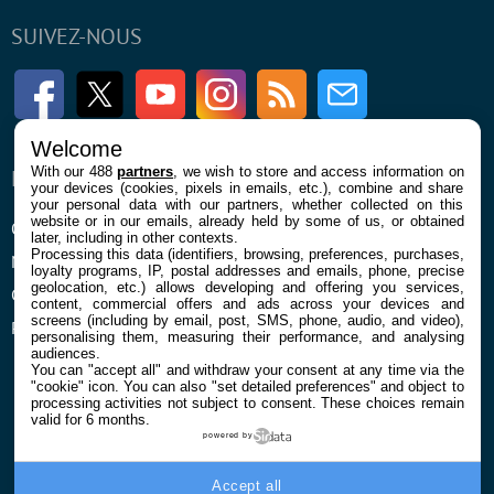
SUIVEZ-NOUS
Facebook
Twitter
Youtube
Instagram
RSS
Newsletter
Welcome
With our 488
partners
, we wish to store and access information on
ENTREPRISE
À PROPOS
your devices (cookies, pixels in emails, etc.), combine and share
your personal data with our partners, whether collected on this
website or in our emails, already held by some of us, or obtained
Qui sommes nous
La rédaction
later, including in other contexts.
Processing this data (identifiers, browsing, preferences, purchases,
Mentions légales et CGU
Contact
loyalty programs, IP, postal addresses and emails, phone, precise
geolocation, etc.) allows developing and offering you services,
Confidentialité et Cookies
content, commercial offers and ads across your devices and
screens (including by email, post, SMS, phone, audio, and video),
Préférences cookies
personalising them, measuring their performance, and analysing
audiences.
You can "accept all" and withdraw your consent at any time via the
"cookie" icon
. You can also "set detailed preferences" and object to
processing activities not subject to consent. These choices remain
valid for 6 months.
powered by
© 2026 Galaxie Media Tous droits réservés
Accept all