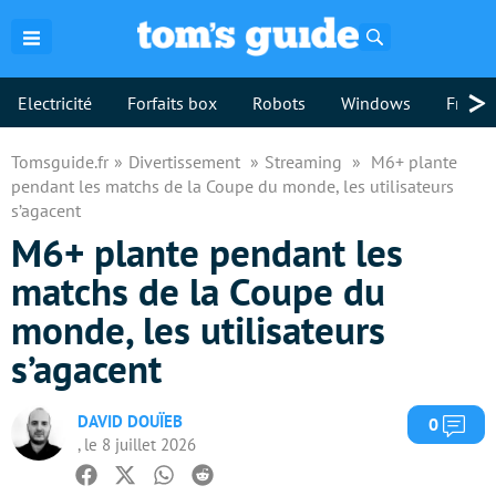
Rechercher
>
Electricité
Forfaits box
Robots
Windows
Freebo
Tomsguide.fr
Divertissement
Streaming
M6+ plante
pendant les matchs de la Coupe du monde, les utilisateurs
s’agacent
M6+ plante pendant les
matchs de la Coupe du
monde, les utilisateurs
s’agacent
DAVID DOUÏEB
Com
0
, le 8 juillet 2026
Facebook
Twitter
Whatsapp
Reddit