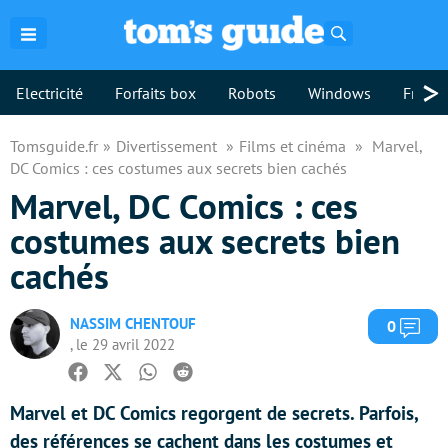
Rechercher
>
Electricité
Forfaits box
Robots
Windows
Freebo
Tomsguide.fr
Divertissement
Films et cinéma
Marvel,
DC Comics : ces costumes aux secrets bien cachés
Marvel, DC Comics : ces
costumes aux secrets bien
cachés
NASSIM CHENTOUF
Com
0
, le 29 avril 2022
Facebook
Twitter
Whatsapp
Reddit
Marvel et DC Comics regorgent de secrets. Parfois,
des références se cachent dans les costumes et