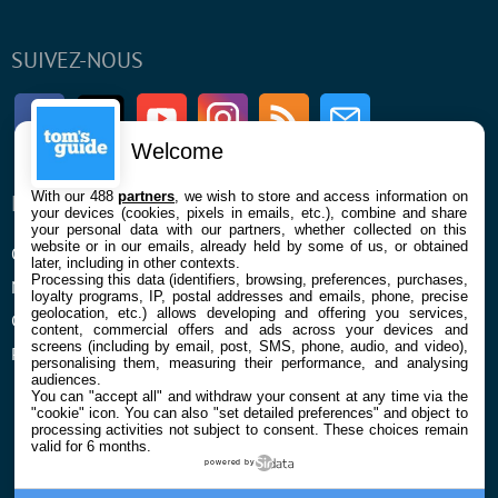
SUIVEZ-NOUS
Facebook
Twitter
Youtube
Instagram
RSS
Newsletter
Welcome
With our 488
partners
, we wish to store and access information on
ENTREPRISE
À PROPOS
your devices (cookies, pixels in emails, etc.), combine and share
your personal data with our partners, whether collected on this
website or in our emails, already held by some of us, or obtained
Qui sommes nous
La rédaction
later, including in other contexts.
Processing this data (identifiers, browsing, preferences, purchases,
Mentions légales et CGU
Contact
loyalty programs, IP, postal addresses and emails, phone, precise
geolocation, etc.) allows developing and offering you services,
Confidentialité et Cookies
content, commercial offers and ads across your devices and
screens (including by email, post, SMS, phone, audio, and video),
Préférences cookies
personalising them, measuring their performance, and analysing
audiences.
You can "accept all" and withdraw your consent at any time via the
"cookie" icon
. You can also "set detailed preferences" and object to
processing activities not subject to consent. These choices remain
valid for 6 months.
powered by