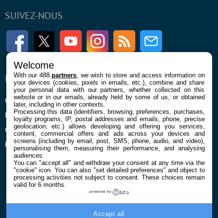
SUIVEZ-NOUS
Facebook
Twitter
Youtube
Instagram
RSS
Newsletter
Welcome
With our 488
partners
, we wish to store and access information on
ENTREPRISE
À PROPOS
your devices (cookies, pixels in emails, etc.), combine and share
your personal data with our partners, whether collected on this
website or in our emails, already held by some of us, or obtained
Qui sommes nous
La rédaction
later, including in other contexts.
Processing this data (identifiers, browsing, preferences, purchases,
Mentions légales et CGU
Contact
loyalty programs, IP, postal addresses and emails, phone, precise
geolocation, etc.) allows developing and offering you services,
Confidentialité et Cookies
content, commercial offers and ads across your devices and
screens (including by email, post, SMS, phone, audio, and video),
Préférences cookies
personalising them, measuring their performance, and analysing
audiences.
You can "accept all" and withdraw your consent at any time via the
"cookie" icon
. You can also "set detailed preferences" and object to
processing activities not subject to consent. These choices remain
valid for 6 months.
powered by
© 2026 Galaxie Media Tous droits réservés
Accept all