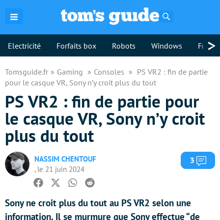
Rechercher
>
Electricité
Forfaits box
Robots
Windows
Freebo
Tomsguide.fr
Gaming
Consoles
PS VR2 : fin de partie
pour le casque VR, Sony n’y croit plus du tout
PS VR2 : fin de partie pour
le casque VR, Sony n’y croit
plus du tout
NASSIM CHENTOUF
Com
3
, le 21 juin 2024
Facebook
Twitter
Whatsapp
Reddit
Sony ne croit plus du tout au PS VR2 selon une
information. Il se murmure que Sony effectue “de