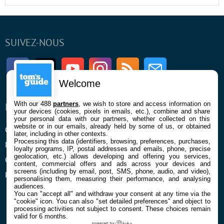
SUIVEZ-NOUS
Facebook
Twitter
Youtube
Instagram
RSS
Newsletter
Welcome
With our 488
partners
, we wish to store and access information on
ENTREPRISE
À PROPOS
your devices (cookies, pixels in emails, etc.), combine and share
your personal data with our partners, whether collected on this
website or in our emails, already held by some of us, or obtained
Qui sommes nous
La rédaction
later, including in other contexts.
Processing this data (identifiers, browsing, preferences, purchases,
Mentions légales et CGU
Contact
loyalty programs, IP, postal addresses and emails, phone, precise
geolocation, etc.) allows developing and offering you services,
Confidentialité et Cookies
content, commercial offers and ads across your devices and
screens (including by email, post, SMS, phone, audio, and video),
Préférences cookies
personalising them, measuring their performance, and analysing
audiences.
You can "accept all" and withdraw your consent at any time via the
"cookie" icon
. You can also "set detailed preferences" and object to
processing activities not subject to consent. These choices remain
valid for 6 months.
powered by