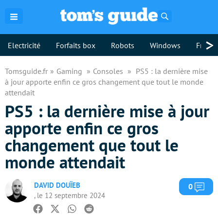
Rechercher
>
Electricité
Forfaits box
Robots
Windows
Freebo
Tomsguide.fr
Gaming
Consoles
PS5 : la dernière mise
à jour apporte enfin ce gros changement que tout le monde
attendait
PS5 : la dernière mise à jour
apporte enfin ce gros
changement que tout le
monde attendait
DAVID DOUÏEB
Com
0
, le 12 septembre 2024
Facebook
Twitter
Whatsapp
Reddit