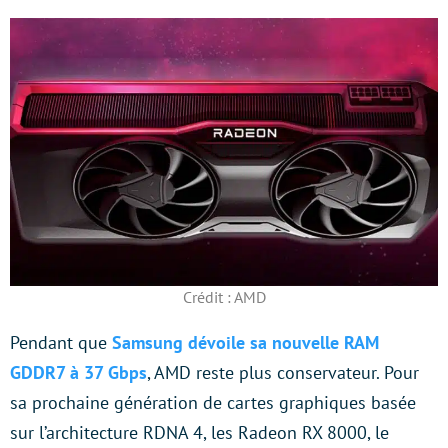
Crédit : AMD
Pendant que
Samsung dévoile sa nouvelle RAM
GDDR7 à 37 Gbps
, AMD reste plus conservateur. Pour
sa prochaine génération de cartes graphiques basée
sur l’architecture RDNA 4, les Radeon RX 8000, le