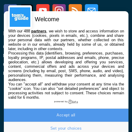
Facebook
Twitter
Youtube
Instagram
RSS
Newsletter
Welcome
With our 488
partners
, we wish to store and access information on
ENTREPRISE
À PROPOS
your devices (cookies, pixels in emails, etc.), combine and share
your personal data with our partners, whether collected on this
website or in our emails, already held by some of us, or obtained
Qui sommes nous
La rédaction
later, including in other contexts.
Processing this data (identifiers, browsing, preferences, purchases,
Mentions légales et CGU
Contact
loyalty programs, IP, postal addresses and emails, phone, precise
geolocation, etc.) allows developing and offering you services,
Confidentialité et Cookies
content, commercial offers and ads across your devices and
screens (including by email, post, SMS, phone, audio, and video),
Préférences cookies
personalising them, measuring their performance, and analysing
audiences.
You can "accept all" and withdraw your consent at any time via the
"cookie" icon
. You can also "set detailed preferences" and object to
processing activities not subject to consent. These choices remain
valid for 6 months.
powered by
© 2026 Galaxie Media Tous droits réservés
Accept all
Set your choices