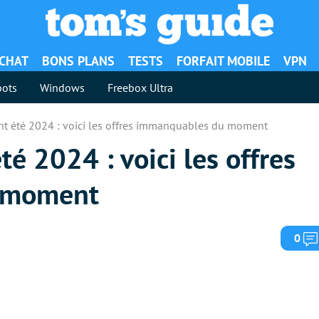
ACHAT
BONS PLANS
TESTS
FORFAIT MOBILE
VPN
ots
Windows
Freebox Ultra
nt été 2024 : voici les offres immanquables du moment
é 2024 : voici les offres
u moment
0