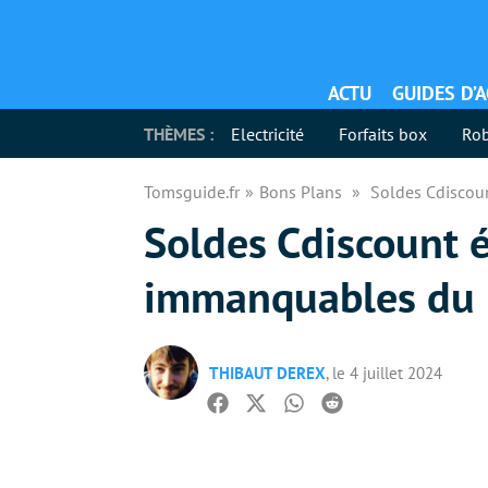
ACTU
GUIDES D’
THÈMES :
Electricité
Forfaits box
Rob
Tomsguide.fr
Bons Plans
Soldes Cdiscou
Soldes Cdiscount ét
immanquables d
THIBAUT DEREX
, le 4 juillet 2024
Facebook
Twitter
Whatsapp
Reddit