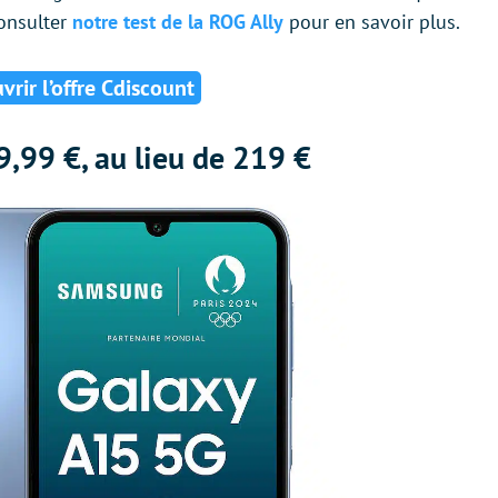
consulter
notre test de la ROG Ally
pour en savoir plus.
rir l’offre Cdiscount
,99 €, au lieu de 219 €