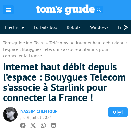
Rechercher
>
Electricité
Forfaits box
Robots
Windows
Freebo
Tomsguide.fr
Tech
Télécoms
Internet haut débit depuis
l’espace : Bouygues Telecom s’associe à Starlink pour
connecter la France !
Internet haut débit depuis
l’espace : Bouygues Telecom
s’associe à Starlink pour
connecter la France !
NASSIM CHENTOUF
Com
0
, le 9 juillet 2024
Facebook
Twitter
Whatsapp
Reddit