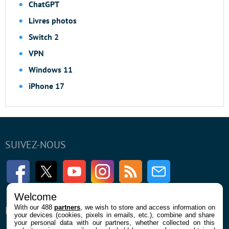
ChatGPT
Livres photos
Switch 2
VPN
Windows 11
iPhone 17
SUIVEZ-NOUS
Facebook
Twitter
Youtube
Instagram
RSS
Newsletter
Welcome
With our 488
partners
, we wish to store and access information on
ENTREPRISE
À PROPOS
your devices (cookies, pixels in emails, etc.), combine and share
your personal data with our partners, whether collected on this