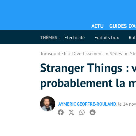
ACTU
GUIDES D’
THÈMES :
Electricité
Forfaits box
Rob
Tomsguide.fr
Divertissement
Séries
St
Stranger Things : 
probablement la m
AYMERIC GEOFFRE-ROULAND
, le 14 n
Facebook
Twitter
Whatsapp
Reddit