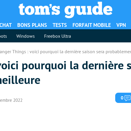
ACHAT
BONS PLANS
TESTS
FORFAIT MOBILE
VPN
ots
Windows
Freebox Ultra
ranger Things : voici pourquoi la dernière saison sera probablemen
voici pourquoi la dernière 
eilleure
0
ovembre 2022