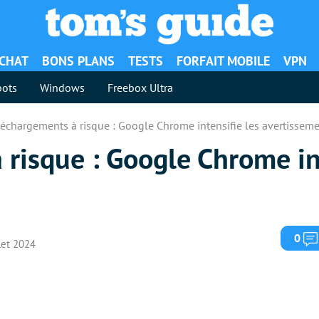
ACHAT
BONS PLANS
TESTS
FORFAIT MOBILE
VPN
ots
Windows
Freebox Ultra
léchargements à risque : Google Chrome intensifie les avertissem
risque : Google Chrome int
0
llet 2024