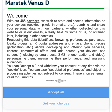
Marstek Venus D
1499€ > Marstek
Welcome
With our 488
partners
, we wish to store and access information on
your devices (cookies, pixels in emails, etc.), combine and share
ON AIME
your personal data with our partners, whether collected on this
website or in our emails, already held by some of us, or obtained
Bon rapport qualité/prix
later, including in other contexts.
Processing this data (identifiers, browsing, preferences, purchases,
Modularité et évolutivité
loyalty programs, IP, postal addresses and emails, phone, precise
geolocation, etc.) allows developing and offering you services,
Branchement direct des panneaux solaires
content, commercial offers and ads across your devices and
screens (including by email, post, SMS, phone, audio, and video),
Efficacité
personalising them, measuring their performance, and analysing
audiences.
Durée de vie élevée des batteries
You can "accept all" and withdraw your consent at any time via the
Simplicité d’installation et d’utilisation
"cookie" icon
. You can also "set detailed preferences" and object to
processing activities not subject to consent. These choices remain
Puissance de charge et de décharge élevée
valid for 6 months.
powered by
ON N’AIME PAS
Accept all
Logiciel perfectible
Bouton Power étrangement placé
Set your choices