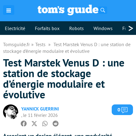
Rechercher
>
Electricité
Forfaits box
Robots
Windows
Freebo
Tomsguide.fr
Tests
Test Marstek Venus D : une station de
stockage d’énergie modulaire et évolutive
Test Marstek Venus D : une
station de stockage
d’énergie modulaire et
évolutive
YANNICK GUERRINI
Com
0
, le 11 février 2026
Facebook
Twitter
Whatsapp
Reddit