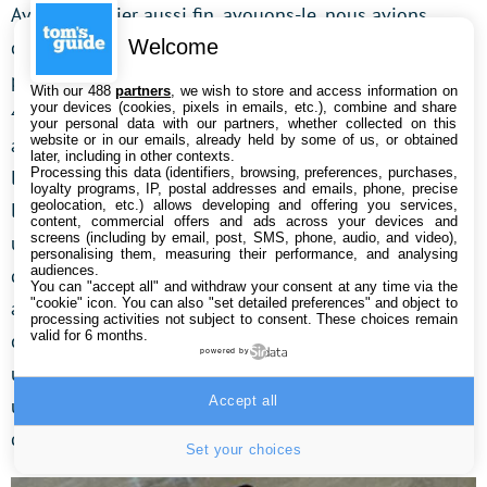
Avec un boîtier aussi fin, avouons-le, nous avions
Welcome
quelques doutes quant à l’autonomie du Reno 8, qui
parvient tout de même à embarquer une batterie de
With our 488
partners
, we wish to store and access information on
your devices (cookies, pixels in emails, etc.), combine and share
4500 mAh. L’inquiétude a vite été éliminée. L’appareil
your personal data with our partners, whether collected on this
website or in our emails, already held by some of us, or obtained
affiche une confortable endurance qui vous fera très
later, including in other contexts.
Processing this data (identifiers, browsing, preferences, purchases,
largement passer le cap d’un à deux jours d’utilisation
loyalty programs, IP, postal addresses and emails, phone, precise
geolocation, etc.) allows developing and offering you services,
loin de toute prise électrique (en fonctions de vos
content, commercial offers and ads across your devices and
screens (including by email, post, SMS, phone, audio, and video),
usages). Nous avons relevé un très bon résultat
personalising them, measuring their performance, and analysing
audiences.
d’environ 13 heures en streaming vidéo, écran poussé
You can "accept all" and withdraw your consent at any time via the
"cookie" icon
. You can also "set detailed preferences" and object to
au maximum de sa luminosité. Un temps identique à
processing activities not subject to consent. These choices remain
valid for 6 months.
celui mesuré sur le Reno 7, sans trop de surprise avec
powered by
une batterie et un écran de taille identique. Sur des
Accept all
usages intensifs come le jeu, il sera toutefois difficile
de dépasser les 3h30.
Set your choices