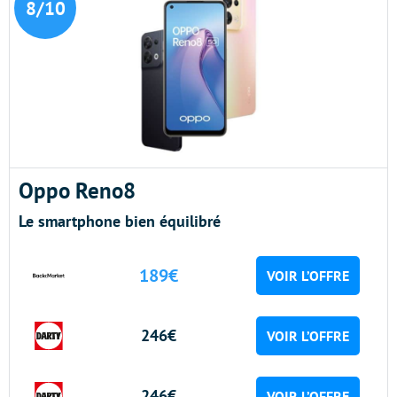
8/10
Oppo Reno8
Le smartphone bien équilibré
189€
VOIR L’OFFRE
246€
VOIR L’OFFRE
246€
VOIR L’OFFRE