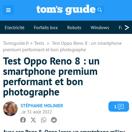
Rechercher
>
Electricité
Forfaits box
Robots
Windows
Freebo
Tomsguide.fr
Tests
Test Oppo Reno 8 : un smartphone
premium performant et bon photographe
Test Oppo Reno 8 : un
smartphone premium
performant et bon
photographe
STÉPHANIE MOLINIER
Com
1
, le 31 août 2022
Facebook
Twitter
Whatsapp
Reddit