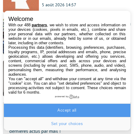
5 août 2026 14:57
Welcome
Hogwarts Legacy : vous pouvez enfin
With our 488
partners
, we wish to store and access information on
your devices (cookies, pixels in emails, etc.), combine and share
explorer ce lieu culte de la saga
your personal data with our partners, whether collected on this
website or in our emails, already held by some of us, or obtained
Harry Potter
later, including in other contexts.
Processing this data (identifiers, browsing, preferences, purchases,
5 août 2026 14:23
loyalty programs, IP, postal addresses and emails, phone, precise
geolocation, etc.) allows developing and offering you services,
content, commercial offers and ads across your devices and
screens (including by email, post, SMS, phone, audio, and video),
Adieu Google Assistant : Gemini va
personalising them, measuring their performance, and analysing
audiences.
le remplacer à partir de cette date
You can "accept all" and withdraw your consent at any time via the
"cookie" icon
. You can also "set detailed preferences" and object to
processing activities not subject to consent. These choices remain
5 août 2026 10:15
valid for 6 months.
powered by
Accept all
Newsletter
Set your choices
Abonnez-vous à notre newsletter pour recevoir nos
dernières actus par mail !