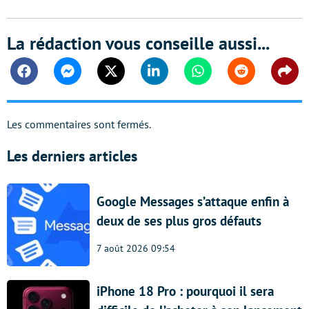
La rédaction vous conseille aussi...
Facebook
Messenger
Twitter
Linkedin
Whatsapp
Reddit
Shar
Les commentaires sont fermés.
Les derniers articles
Google Messages s’attaque enfin à
deux de ses plus gros défauts
7 août 2026 09:54
iPhone 18 Pro : pourquoi il sera