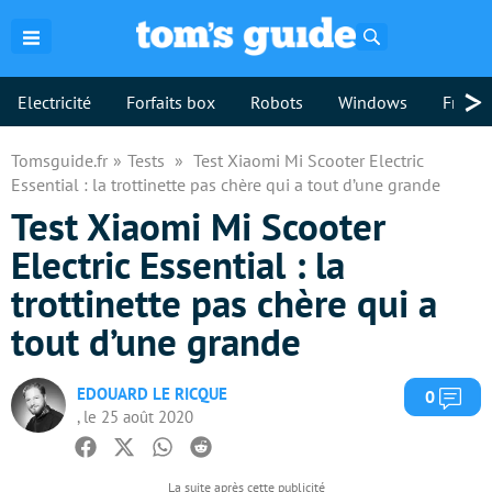
Rechercher
>
Electricité
Forfaits box
Robots
Windows
Freebo
Tomsguide.fr
Tests
Test Xiaomi Mi Scooter Electric
Essential : la trottinette pas chère qui a tout d’une grande
Test Xiaomi Mi Scooter
Electric Essential : la
trottinette pas chère qui a
tout d’une grande
EDOUARD LE RICQUE
Com
0
, le 25 août 2020
Facebook
Twitter
Whatsapp
Reddit