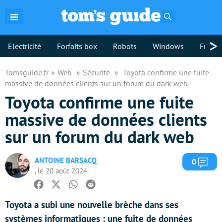
Rechercher
>
Electricité
Forfaits box
Robots
Windows
Freebo
Tomsguide.fr
Web
Sécurité
Toyota confirme une fuite
massive de données clients sur un forum du dark web
Toyota confirme une fuite
massive de données clients
sur un forum du dark web
ANTOINE BARSACQ
Com
0
, le 20 août 2024
Facebook
Twitter
Whatsapp
Reddit
Toyota a subi une nouvelle brèche dans ses
systèmes informatiques : une fuite de données