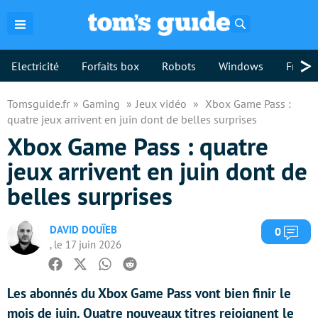
Rechercher
>
Electricité
Forfaits box
Robots
Windows
Freebo
Tomsguide.fr
Gaming
Jeux vidéo
Xbox Game Pass :
quatre jeux arrivent en juin dont de belles surprises
Xbox Game Pass : quatre
jeux arrivent en juin dont de
belles surprises
DAVID DOUÏEB
Com
0
, le 17 juin 2026
Facebook
Twitter
Whatsapp
Reddit
Les abonnés du Xbox Game Pass vont bien finir le
mois de juin. Quatre nouveaux titres rejoignent le