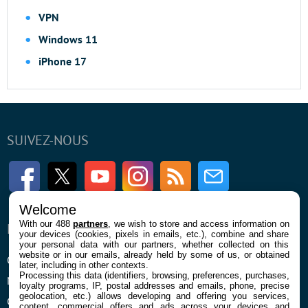
VPN
Windows 11
iPhone 17
SUIVEZ-NOUS
Facebook
Twitter
Youtube
Instagram
RSS
Newsletter
Welcome
With our 488
partners
, we wish to store and access information on
ENTREPRISE
À PROPOS
your devices (cookies, pixels in emails, etc.), combine and share
your personal data with our partners, whether collected on this
website or in our emails, already held by some of us, or obtained
Qui sommes nous
La rédaction
later, including in other contexts.
Processing this data (identifiers, browsing, preferences, purchases,
Mentions légales et CGU
Contact
loyalty programs, IP, postal addresses and emails, phone, precise
geolocation, etc.) allows developing and offering you services,
Confidentialité et Cookies
content, commercial offers and ads across your devices and