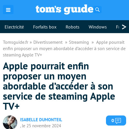
Rechercher
>
Electricité
Forfaits box
Robots
Windows
Freebo
Tomsguide.fr
Divertissement
Streaming
Apple pourrait
enfin proposer un moyen abordable d’accéder à son service de
steaming Apple TV+
Apple pourrait enfin
proposer un moyen
abordable d’accéder à son
service de steaming Apple
TV+
ISABELLE DUMONTEIL
Com
0
, le 25 novembre 2024