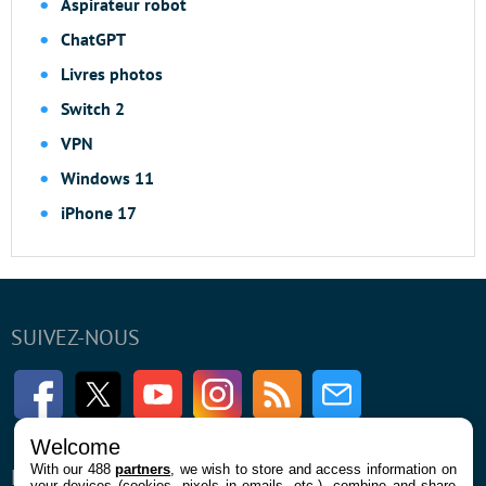
Aspirateur robot
ChatGPT
Livres photos
Switch 2
VPN
Windows 11
iPhone 17
SUIVEZ-NOUS
Facebook
Twitter
Youtube
Instagram
RSS
Newsletter
Welcome
With our 488
partners
, we wish to store and access information on
ENTREPRISE
À PROPOS
your devices (cookies, pixels in emails, etc.), combine and share