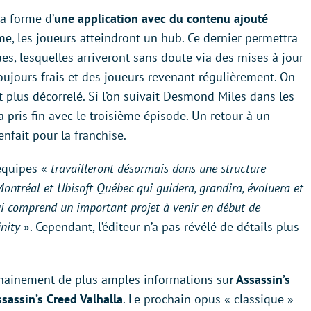
la forme d’
une application avec du contenu ajouté
me, les joueurs atteindront un hub. Ce dernier permettra
es, lesquelles arriveront sans doute via des mises à jour
oujours frais et des joueurs revenant régulièrement. On
t plus décorrelé. Si l’on suivait Desmond Miles dans les
 a pris fin avec le troisième épisode. Un retour à un
enfait pour la franchise.
équipes «
travailleront désormais dans une structure
Montréal et Ubisoft Québec qui guidera, grandira, évoluera et
 qui comprend un important projet à venir en début de
nity
». Cependant, l’éditeur n’a pas révélé de détails plus
chainement de plus amples informations su
r Assassin’s
ssassin’s Creed Valhalla
. Le prochain opus « classique »