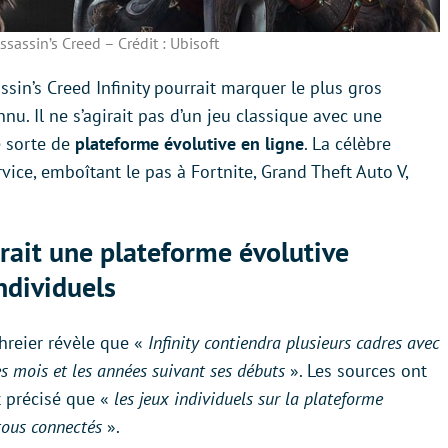
ssassin’s Creed – Crédit : Ubisoft
ssin’s Creed Infinity pourrait marquer le plus gros
nu. Il ne s’agirait pas d’un jeu classique avec une
e sorte de
plateforme évolutive en ligne
. La célèbre
vice, emboîtant le pas à Fortnite, Grand Theft Auto V,
erait une plateforme évolutive
ndividuels
chreier révèle que «
Infinity contiendra plusieurs cadres avec
les mois et les années suivant ses débuts
». Les sources ont
t précisé que «
les jeux individuels sur la plateforme
 tous connectés
».