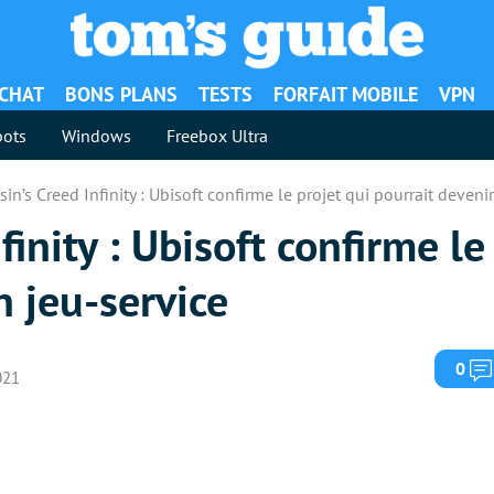
ACHAT
BONS PLANS
TESTS
FORFAIT MOBILE
VPN
ots
Windows
Freebox Ultra
sin’s Creed Infinity : Ubisoft confirme le projet qui pourrait deveni
finity : Ubisoft confirme le
n jeu-service
0
2021