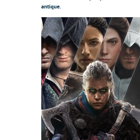
antique
.