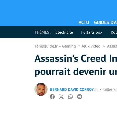
ACTU
GUIDES D’
THÈMES :
Electricité
Forfaits box
Rob
Tomsguide.fr
Gaming
Jeux vidéo
Assas
Assassin’s Creed In
pourrait devenir u
BERNARD DAVID CORROY
, le 8 juillet 
Facebook
Twitter
Whatsapp
Reddit