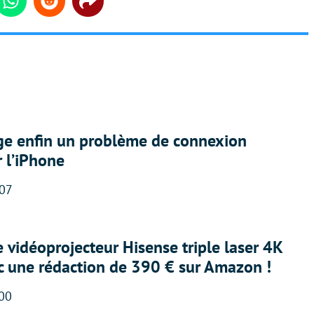
din
Whatsapp
Reddit
Share
ige enfin un problème de connexion
r l’iPhone
:07
e vidéoprojecteur Hisense triple laser 4K
ec une rédaction de 390 € sur Amazon !
:00