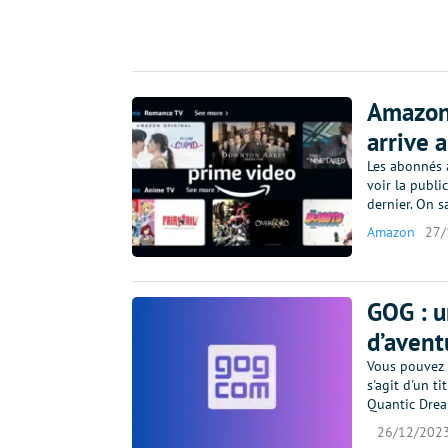
Amazon 
arrive 
Les abonnés 
voir la publi
dernier. On s
Amazon
27/
GOG : u
d’avent
Vous pouvez 
s'agit d'un t
Quantic Drea
26/12/202