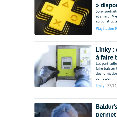
» dispo
Sony souhaite
et smart TV e
au construct
PlayStation 
Linky :
à faire 
Les particul
faire baisser
des formatio
compteur.
Linky
22/12
Baldur’
permet 