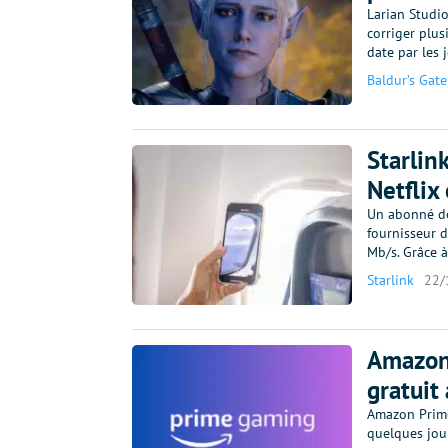
Larian Studi
corriger plus
date par les 
Baldur’s Gate
Starlin
Netflix
Un abonné de
fournisseur d
Mb/s. Grâce à
Starlink
22/
Amazon
gratuit
Amazon Prime
quelques jour