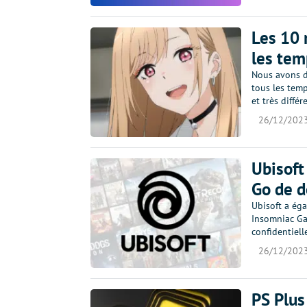
Les 10 
les tem
Nous avons d
tous les tem
et très diffé
26/12/202
Ubisoft
Go de d
Ubisoft a ég
Insomniac Gam
confidentiell
26/12/202
PS Plus 