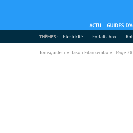
ACTU
GUIDES D’
THÈMES :
Electricité
Forfaits box
Rob
Tomsguide.fr
Jason Filankembo
Page 28