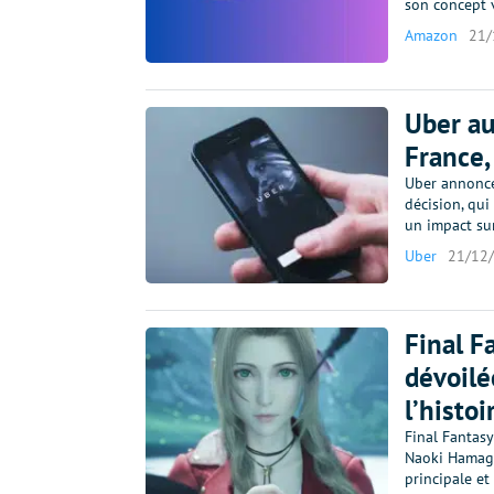
son concept v
Amazon
21/
Uber au
France,
Uber annonce
décision, qui
un impact su
Uber
21/12
Final F
dévoilé
l’histoi
Final Fantasy
Naoki Hamaguc
principale et