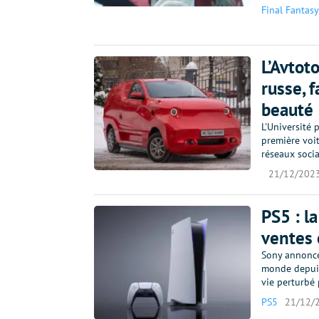
Final Fantasy
L’Avtot
russe, 
beauté
L'Université 
première voit
réseaux socia
21/12/202
PS5 : l
ventes 
Sony annonce 
monde depuis
vie perturbé
PS5
21/12/