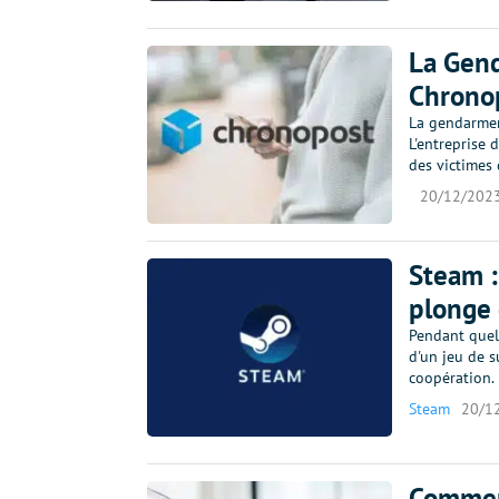
La Gend
Chronop
La gendarmer
L'entreprise d
des victimes
20/12/202
Steam :
plonge 
Pendant quel
d'un jeu de s
coopération. 
Steam
20/1
Comment