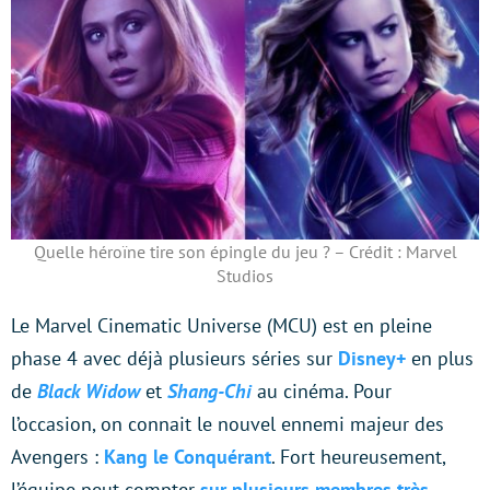
Quelle héroïne tire son épingle du jeu ? – Crédit : Marvel
Studios
Le Marvel Cinematic Universe (MCU) est en pleine
phase 4 avec déjà plusieurs séries sur
Disney+
en plus
de
Black Widow
et
Shang-Chi
au cinéma. Pour
l’occasion, on connait le nouvel ennemi majeur des
Avengers :
Kang le Conquérant
. Fort heureusement,
l’équipe peut compter
sur plusieurs membres très