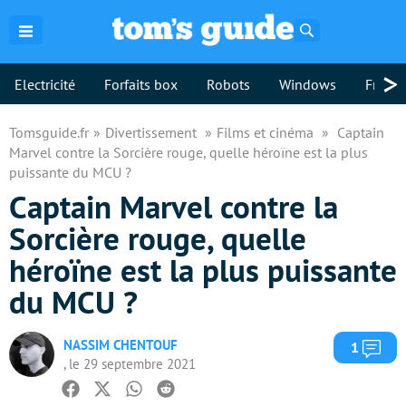
Rechercher
>
Electricité
Forfaits box
Robots
Windows
Freebo
Tomsguide.fr
Divertissement
Films et cinéma
Captain
Marvel contre la Sorcière rouge, quelle héroïne est la plus
puissante du MCU ?
Captain Marvel contre la
Sorcière rouge, quelle
héroïne est la plus puissante
du MCU ?
NASSIM CHENTOUF
Com
1
, le 29 septembre 2021
Facebook
Twitter
Whatsapp
Reddit