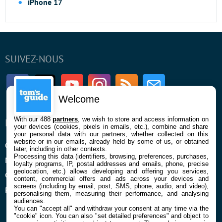
iPhone 17
SUIVEZ-NOUS
Facebook
Twitter
Youtube
Instagram
RSS
Newsletter
Welcome
With our 488
partners
, we wish to store and access information on
ENTREPRISE
À PROPOS
your devices (cookies, pixels in emails, etc.), combine and share
your personal data with our partners, whether collected on this
website or in our emails, already held by some of us, or obtained
Qui sommes nous
La rédaction
later, including in other contexts.
Processing this data (identifiers, browsing, preferences, purchases,
Mentions légales et CGU
Contact
loyalty programs, IP, postal addresses and emails, phone, precise
geolocation, etc.) allows developing and offering you services,
Confidentialité et Cookies
content, commercial offers and ads across your devices and
screens (including by email, post, SMS, phone, audio, and video),
Préférences cookies
personalising them, measuring their performance, and analysing
audiences.
You can "accept all" and withdraw your consent at any time via the
"cookie" icon
. You can also "set detailed preferences" and object to