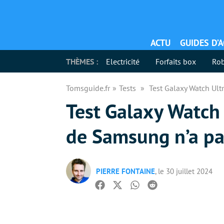
ACTU
GUIDES D’
THÈMES :
Electricité
Forfaits box
Rob
Tomsguide.fr
Tests
Test Galaxy Watch Ult
Test Galaxy Watch 
de Samsung n’a pa
PIERRE FONTAINE
, le 30 juillet 2024
Facebook
Twitter
Whatsapp
Reddit