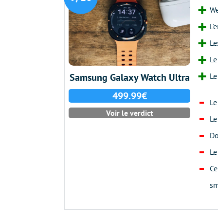
We
L'
Le
Le
Le
Samsung Galaxy Watch Ultra
499.99€
Le
Voir le verdict
Le
Do
Le
Ce
sm