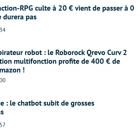
action-RPG culte à 20 € vient de passer à 0
e durera pas
:34
irateur robot : le Roborock Qrevo Curv 2
ation multifonction profite de 400 € de
Amazon !
:00
 : le chatbot subit de grosses
ns
:57