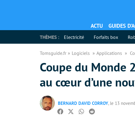
ACTU
GUIDES D’
THÈMES :
Electricité
Forfaits box
Rob
Tomsguide.fr
Logiciels
Applications
Co
Coupe du Monde 20
au cœur d’une nou
BERNARD DAVID CORROY
, le 13 novem
Facebook
Twitter
Whatsapp
Reddit