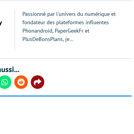
Passionné par l'univers du numérique et
y
fondateur des plateformes influentes
Phonandroid, PaperGeekFr et
PlusDeBonsPlans, je…
ussi...
din
Whatsapp
Reddit
Share