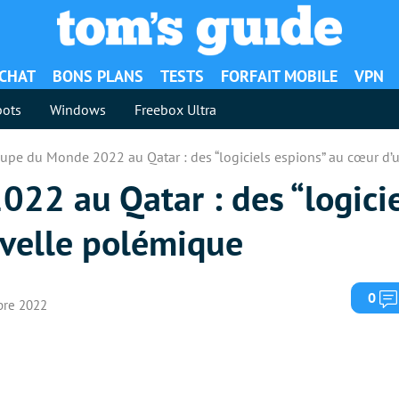
ACHAT
BONS PLANS
TESTS
FORFAIT MOBILE
VPN
ots
Windows
Freebox Ultra
upe du Monde 2022 au Qatar : des “logiciels espions” au cœur d
22 au Qatar : des “logicie
velle polémique
0
bre 2022