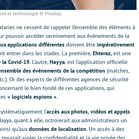
oot et technologie © Pixabay
Qataries ne cessent de rappeler l’ensemble des éléments à
our pouvoir accéder sereinement aux évènements de la
ux applications différentes
doivent être
impérativement
nt entrer dans les stades. La première,
Ehteraz,
est une
 la Covid-19
. L’autre,
Hayya
, est l’application officielle
’ensemble des évènements de la compétition
(matches,
tc.). Or des experts de différentes agences de sécurité
oncernant le bien fondé de ces applications, qui
 des
« logiciels espions »
.
systématiquement l’
accès aux photos, vidéos et appels
ayya, quant à elle, octroierait aux administrateurs un
ainsi qu’aux
données de localisation
. Un accès à des
pourrait violer la confidentialité et la vie privée des