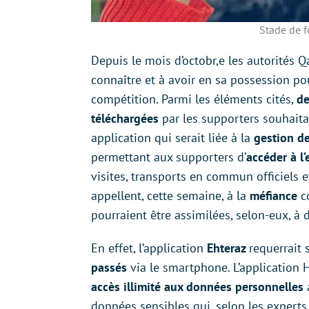
Stade de f
Depuis le mois d’octobr,e les autorités 
connaître et à avoir en sa possession p
compétition. Parmi les éléments cités,
de
téléchargées
par les supporters souhaita
application qui serait liée à la
gestion de
permettant aux supporters d’
accéder à l
visites, transports en commun officiels e
appellent, cette semaine, à la
méfiance
c
pourraient être assimilées, selon-eux, à
En effet, l’application
Ehteraz
requerrait 
passés
via le smartphone. L’application H
accès illimité aux données personnelles
données sensibles qui, selon les experts, 