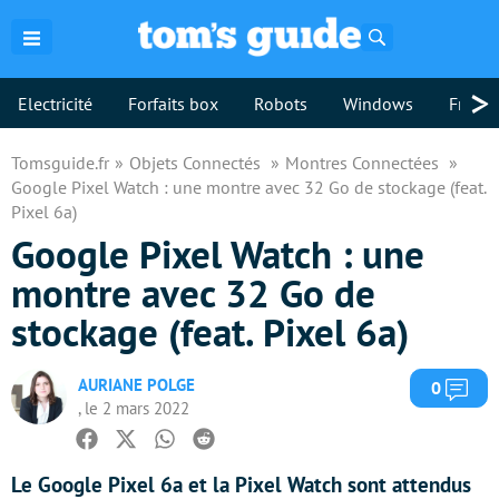
Rechercher
>
Electricité
Forfaits box
Robots
Windows
Freebo
Tomsguide.fr
Objets Connectés
Montres Connectées
Google Pixel Watch : une montre avec 32 Go de stockage (feat.
Pixel 6a)
Google Pixel Watch : une
montre avec 32 Go de
stockage (feat. Pixel 6a)
AURIANE POLGE
Com
0
, le 2 mars 2022
Facebook
Twitter
Whatsapp
Reddit
Le Google Pixel 6a et la Pixel Watch sont attendus