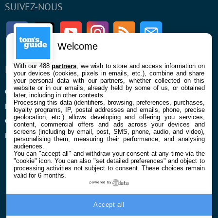
SUIVEZ-NOUS
Facebook
Twitter
Youtube
Instagram
RSS
Newsletter
Welcome
With our 488
partners
, we wish to store and access information on
ENTREPRISE
À PROPOS
your devices (cookies, pixels in emails, etc.), combine and share
your personal data with our partners, whether collected on this
website or in our emails, already held by some of us, or obtained
Qui sommes nous
La rédaction
later, including in other contexts.
Processing this data (identifiers, browsing, preferences, purchases,
Mentions légales et CGU
Contact
loyalty programs, IP, postal addresses and emails, phone, precise
geolocation, etc.) allows developing and offering you services,
Confidentialité et Cookies
content, commercial offers and ads across your devices and
screens (including by email, post, SMS, phone, audio, and video),
Préférences cookies
personalising them, measuring their performance, and analysing
audiences.
You can "accept all" and withdraw your consent at any time via the
"cookie" icon
. You can also "set detailed preferences" and object to
processing activities not subject to consent. These choices remain
valid for 6 months.
powered by
© 2026 Galaxie Media Tous droits réservés
Accept all