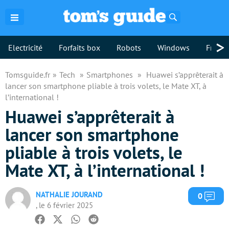
Rechercher
>
Electricité
Forfaits box
Robots
Windows
Freebo
Tomsguide.fr
Tech
Smartphones
Huawei s’apprêterait à
lancer son smartphone pliable à trois volets, le Mate XT, à
l’international !
Huawei s’apprêterait à
lancer son smartphone
pliable à trois volets, le
Mate XT, à l’international !
NATHALIE JOURAND
Com
0
, le 6 février 2025
Facebook
Twitter
Whatsapp
Reddit