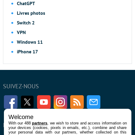
ChatGPT
Livres photos
Switch 2
VPN
Windows 11
iPhone 17
SUIVEZ-NOUS
Facebook
Twitter
Youtube
Instagram
RSS
Newsletter
Welcome
With our 488
partners
, we wish to store and access information on
ENTREPRISE
À PROPOS
your devices (cookies, pixels in emails, etc.), combine and share
your personal data with our partners, whether collected on this