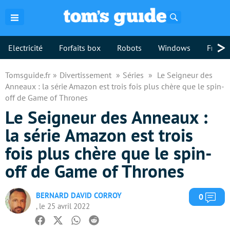
Rechercher
>
Electricité
Forfaits box
Robots
Windows
Freebo
Tomsguide.fr
Divertissement
Séries
Le Seigneur des
Anneaux : la série Amazon est trois fois plus chère que le spin-
off de Game of Thrones
Le Seigneur des Anneaux :
la série Amazon est trois
fois plus chère que le spin-
off de Game of Thrones
BERNARD DAVID CORROY
Com
0
, le 25 avril 2022
Facebook
Twitter
Whatsapp
Reddit