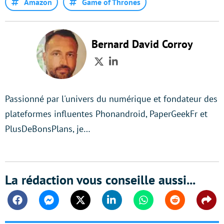
Amazon
Game of Thrones
Bernard David Corroy
Twitter
LinkedIn
Passionné par l'univers du numérique et fondateur des
plateformes influentes Phonandroid, PaperGeekFr et
PlusDeBonsPlans, je…
La rédaction vous conseille aussi...
Facebook
Messenger
Twitter
Linkedin
Whatsapp
Reddit
Shar