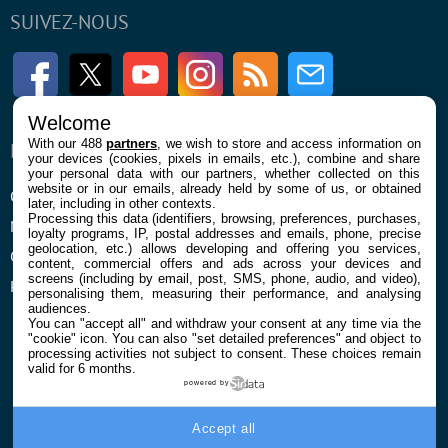
SUIVEZ-NOUS
Facebook
Twitter
Youtube
Instagram
RSS
Newsletter
Welcome
With our 488
partners
, we wish to store and access information on
ENTREPRISE
À PROPOS
your devices (cookies, pixels in emails, etc.), combine and share
your personal data with our partners, whether collected on this
website or in our emails, already held by some of us, or obtained
Qui sommes nous
La rédaction
later, including in other contexts.
Processing this data (identifiers, browsing, preferences, purchases,
Mentions légales et CGU
Contact
loyalty programs, IP, postal addresses and emails, phone, precise
geolocation, etc.) allows developing and offering you services,
Confidentialité et Cookies
content, commercial offers and ads across your devices and
screens (including by email, post, SMS, phone, audio, and video),
Préférences cookies
personalising them, measuring their performance, and analysing
audiences.
You can "accept all" and withdraw your consent at any time via the
"cookie" icon
. You can also "set detailed preferences" and object to
processing activities not subject to consent. These choices remain
valid for 6 months.
powered by
© 2026 Galaxie Media Tous droits réservés
Accept all