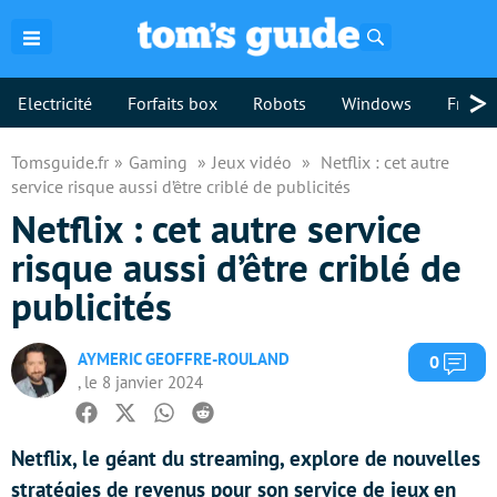
Rechercher
>
Electricité
Forfaits box
Robots
Windows
Freebo
Tomsguide.fr
Gaming
Jeux vidéo
Netflix : cet autre
service risque aussi d’être criblé de publicités
Netflix : cet autre service
risque aussi d’être criblé de
publicités
AYMERIC GEOFFRE-ROULAND
Com
0
, le 8 janvier 2024
Facebook
Twitter
Whatsapp
Reddit
Netflix, le géant du streaming, explore de nouvelles
stratégies de revenus pour son service de jeux en