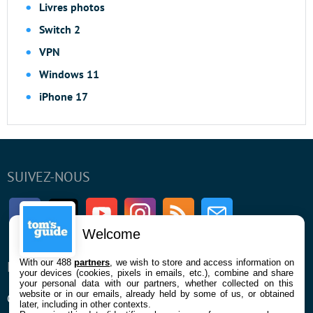
Livres photos
Switch 2
VPN
Windows 11
iPhone 17
SUIVEZ-NOUS
Facebook
Twitter
Youtube
Instagram
RSS
Newsletter
Welcome
With our 488
partners
, we wish to store and access information on
ENTREPRISE
À PROPOS
your devices (cookies, pixels in emails, etc.), combine and share
your personal data with our partners, whether collected on this
website or in our emails, already held by some of us, or obtained
Qui sommes nous
La rédaction
later, including in other contexts.