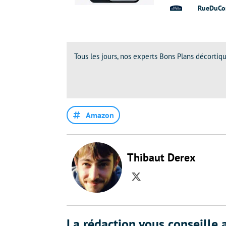
RueDuCo
Tous les jours, nos experts Bons Plans décortiqu
Amazon
Thibaut Derex
Twitter
La rédaction vous conseille a