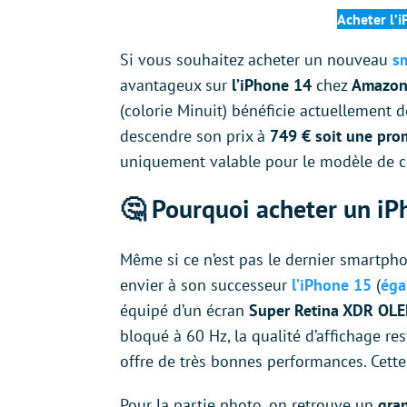
Acheter l’
Si vous souhaitez acheter un nouveau
s
avantageux sur
l’iPhone 14
chez
Amazo
(colorie Minuit) bénéficie actuellement 
descendre son prix à
749 € soit une pro
uniquement valable pour le modèle de c
🤔 Pourquoi acheter un i
Même si ce n’est pas le dernier smartpho
envier à son successeur
l’iPhone 15
(
éga
équipé d’un écran
Super Retina XDR OLE
bloqué à 60 Hz, la qualité d’affichage re
offre de très bonnes performances. Cette
Pour la partie photo, on retrouve un
gran