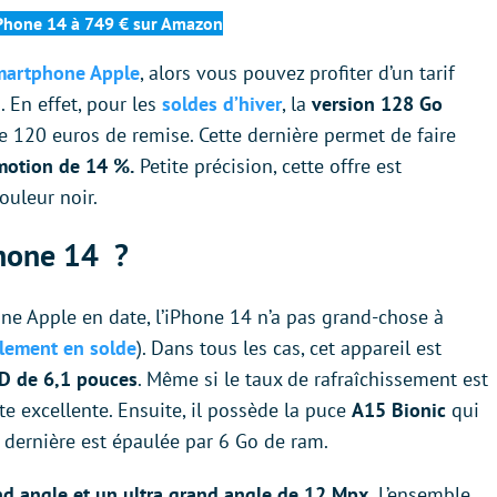
iPhone 14 à 749 € sur Amazon
martphone Apple
, alors vous pouvez profiter d’un tarif
n
. En effet, pour les
soldes d’hiver
, la
version 128 Go
de 120 euros de remise. Cette dernière permet de faire
motion de 14 %.
Petite précision, cette offre est
ouleur noir.
Phone 14 ?
ne Apple en date, l’iPhone 14 n’a pas grand-chose à
lement en solde
). Dans tous les cas, cet appareil est
D de 6,1 pouces
. Même si le taux de rafraîchissement est
ste excellente. Ensuite, il possède la puce
A15 Bionic
qui
 dernière est épaulée par 6 Go de ram.
d angle et un ultra grand angle de 12 Mpx.
L’ensemble