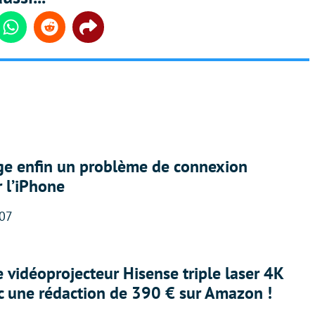
din
Whatsapp
Reddit
Share
ige enfin un problème de connexion
r l’iPhone
:07
e vidéoprojecteur Hisense triple laser 4K
ec une rédaction de 390 € sur Amazon !