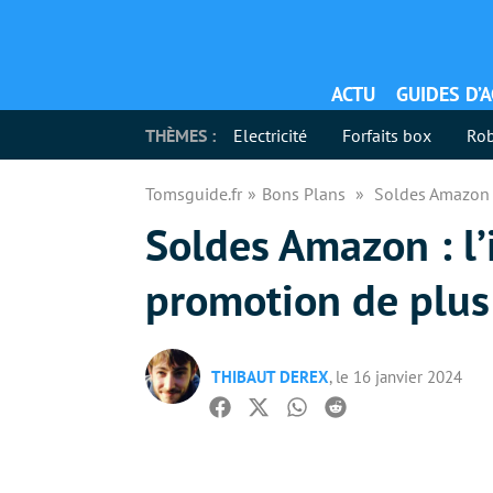
ACTU
GUIDES D’
THÈMES :
Electricité
Forfaits box
Rob
Tomsguide.fr
Bons Plans
Soldes Amazon :
Soldes Amazon : l’
promotion de plus
THIBAUT DEREX
, le 16 janvier 2024
Facebook
Twitter
Whatsapp
Reddit