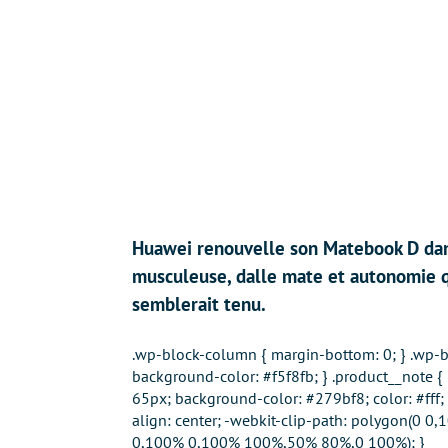
Huawei renouvelle son Matebook D dan
musculeuse, dalle mate et autonomie qui
semblerait tenu.
.wp-block-column { margin-bottom: 0; } .wp-bl
background-color: #f5f8fb; } .product__note { p
65px; background-color: #279bf8; color: #fff; 
align: center; -webkit-clip-path: polygon(0
0,100% 0,100% 100%,50% 80%,0 100%); }