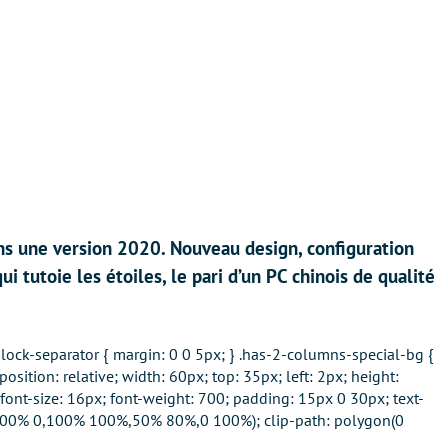
s une version 2020. Nouveau design, configuration
 tutoie les étoiles, le pari d’un PC chinois de qualité
ock-separator { margin: 0 0 5px; } .has-2-columns-special-bg {
osition: relative; width: 60px; top: 35px; left: 2px; height:
font-size: 16px; font-weight: 700; padding: 15px 0 30px; text-
 0,100% 0,100% 100%,50% 80%,0 100%); clip-path: polygon(0