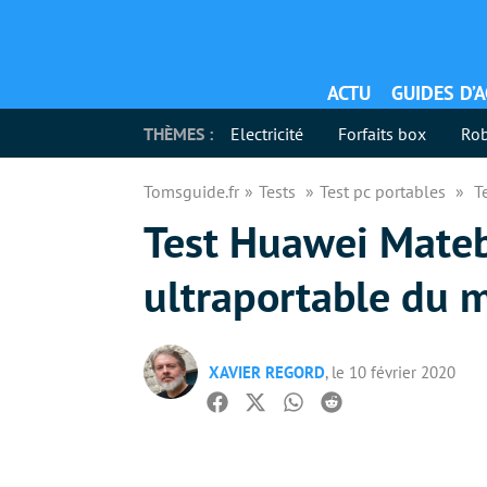
ACTU
GUIDES D’
THÈMES :
Electricité
Forfaits box
Rob
Tomsguide.fr
Tests
Test pc portables
T
Test Huawei Mateb
ultraportable du 
XAVIER REGORD
, le 10 février 2020
Facebook
Twitter
Whatsapp
Reddit