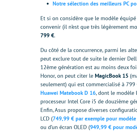
Notre sélection des meilleurs PC p
Et si on considère que le modèle équipé 
convenir (il n’est que très légèrement m
799 €
.
Du côté de la concurrence, parmi les al
peut exclure tout de suite le dernier Del
12ème génération est au moins deux fois
Honor, on peut citer le
MagicBook 15
(ma
seulement) qui est commercialisé à 799
Huawei Matebook D 16
, dont le modèle 
processeur Intel Core i5 de douzième gé
Enfin, Asus propose diverses configura
LCD (
749,99 € par exemple pour modèl
ou d’un écran OLED (
949,99 € pour mo