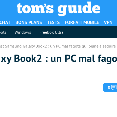
ACHAT
BONS PLANS
TESTS
FORFAIT MOBILE
VPN
ots
Windows
Freebox Ultra
est Samsung Galaxy Book2 : un PC mal fagoté qui peine à séduire
xy Book2 : un PC mal fago
0