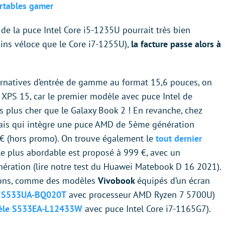
ortables gamer
de la puce Intel Core i5-1235U pourrait très bien
oins véloce que le Core i7-1255U),
la facture passe alors à
ternatives d’entrée de gamme au format 15,6 pouces, on
l XPS 15, car le premier modèle avec puce Intel de
 plus cher que le Galaxy Book 2 ! En revanche, chez
is qui intègre une puce AMD de 5ème génération
 € (hors promo). On trouve également le
tout dernier
le plus abordable est proposé à 999 €, avec un
nération (lire notre test du Huawei Matebook D 16 2021).
tions, comme des modèles
Vivobook
équipés d’un écran
e S533UA-BQ020T
avec processeur AMD Ryzen 7 5700U)
dèle S533EA-L12433W
avec puce Intel Core i7-1165G7).