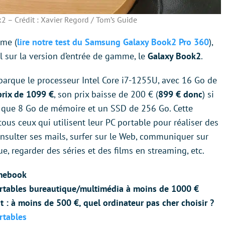
 – Crédit : Xavier Regord / Tom’s Guide
mme (
lire notre test du Samsung Galaxy Book2 Pro 360
),
 sur la version d’entrée de gamme, le
Galaxy Book2
.
barque le processeur Intel Core i7-1255U, avec 16 Go de
prix de 1099 €
, son prix baisse de 200 € (
899 € donc
) si
ée que 8 Go de mémoire et un SSD de 256 Go. Cette
tous ceux qui utilisent leur PC portable pour réaliser des
sulter ses mails, surfer sur le Web, communiquer sur
e, regarder des séries et des films en streaming, etc.
omebook
ortables bureautique/multimédia à moins de 1000 €
t : à moins de 500 €, quel ordinateur pas cher choisir ?
rtables