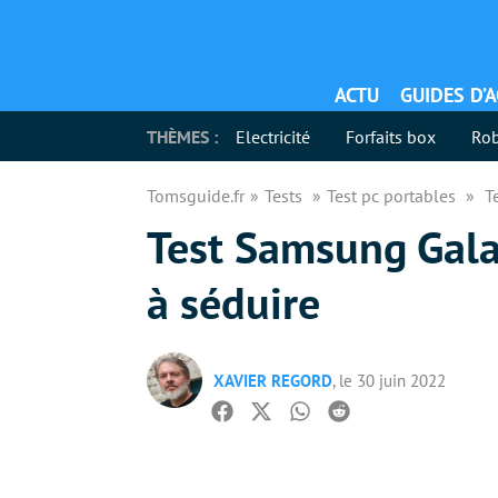
ACTU
GUIDES D’
THÈMES :
Electricité
Forfaits box
Rob
Tomsguide.fr
Tests
Test pc portables
T
Test Samsung Gala
à séduire
XAVIER REGORD
, le 30 juin 2022
Facebook
Twitter
Whatsapp
Reddit