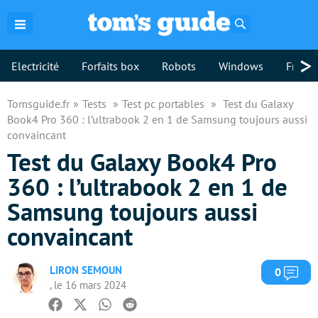
Rechercher
>
Electricité
Forfaits box
Robots
Windows
Freebo
Tomsguide.fr
Tests
Test pc portables
Test du Galaxy
Book4 Pro 360 : l’ultrabook 2 en 1 de Samsung toujours aussi
convaincant
Test du Galaxy Book4 Pro
360 : l’ultrabook 2 en 1 de
Samsung toujours aussi
convaincant
LIRON SEMOUN
Com
0
, le 16 mars 2024
Facebook
Twitter
Whatsapp
Reddit