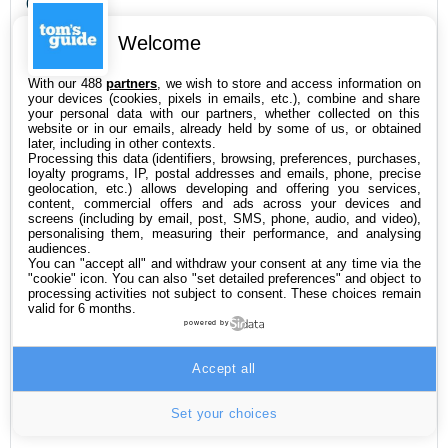
ON AIME
Magnifique écran
Welcome
Stylet intégré
With our 488
partners
, we wish to store and access information on
Excellente performance
your devices (cookies, pixels in emails, etc.), combine and share
Sons de qualité
your personal data with our partners, whether collected on this
website or in our emails, already held by some of us, or obtained
Bonne autonomie
later, including in other contexts.
Processing this data (identifiers, browsing, preferences, purchases,
Fréquence d'affichage de 120 Hz
loyalty programs, IP, postal addresses and emails, phone, precise
geolocation, etc.) allows developing and offering you services,
Énorme pavé tactile très agréable.
content, commercial offers and ads across your devices and
screens (including by email, post, SMS, phone, audio, and video),
Lecteur d’empreinte très réactif
personalising them, measuring their performance, and analysing
audiences.
Connectique variée
You can "accept all" and withdraw your consent at any time via the
"cookie" icon
. You can also "set detailed preferences" and object to
processing activities not subject to consent. These choices remain
ON N’AIME PAS
valid for 6 months.
Peu de changement
powered by
Écran anti reflet pas vraiment au point
Accept all
Webcam incompatible Windows Hello
Autonomie en baisse
Set your choices