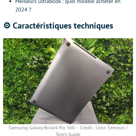
Meilleurs ultrabook : quel modèle acheter en
2024 ?
⚙️ Caractéristiques techniques
Samsung Galaxy Book4 Pro 360 – Crédit : Liron Semoun /
Tom’s Guide