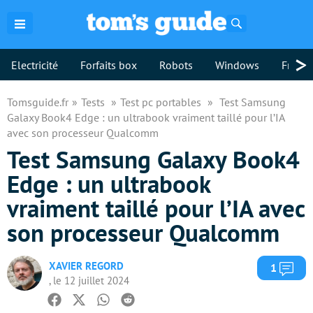
Rechercher
>
Electricité
Forfaits box
Robots
Windows
Freebo
Tomsguide.fr
Tests
Test pc portables
Test Samsung
Galaxy Book4 Edge : un ultrabook vraiment taillé pour l’IA
avec son processeur Qualcomm
Test Samsung Galaxy Book4
Edge : un ultrabook
vraiment taillé pour l’IA avec
son processeur Qualcomm
XAVIER REGORD
Com
1
, le 12 juillet 2024
Facebook
Twitter
Whatsapp
Reddit