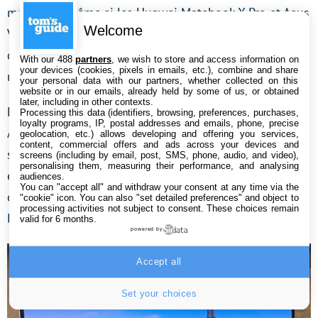
maximale, même si les Huawei Matebook X Pro et Asus
Welcome
Vivobook S15 et leurs écrans OLED font bien mieux
dans ce domaine, avec des valeurs mesurées
With our 488
partners
, we wish to store and access information on
your devices (cookies, pixels in emails, etc.), combine and share
respectivement à 674 et 604 nits.
your personal data with our partners, whether collected on this
website or in our emails, already held by some of us, or obtained
later, including in other contexts.
Deux autres profils d’affichage sont disponibles :
Processing this data (identifiers, browsing, preferences, purchases,
loyalty programs, IP, postal addresses and emails, phone, precise
Adobe RGB et Film DCI-P3. Dans tous les cas, dans la
geolocation, etc.) allows developing and offering you services,
content, commercial offers and ads across your devices and
section Affichage de l’application Samsung Settings, il
screens (including by email, post, SMS, phone, audio, and video),
personalising them, measuring their performance, and analysing
est possible de modifier la tonalité des couleurs, pour
audiences.
You can "accept all" and withdraw your consent at any time via the
obtenir un affichage plus chaud ou plus froid, selon
"cookie" icon
. You can also "set detailed preferences" and object to
processing activities not subject to consent. These choices remain
les préférences de chacun.
valid for 6 months.
powered by
Accept all
Set your choices