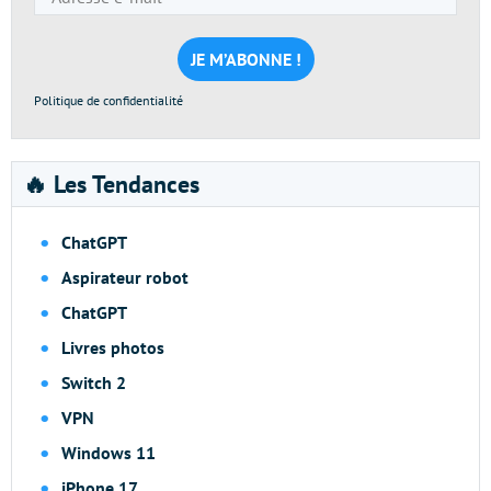
e-
mail
*
Politique de confidentialité
🔥 Les Tendances
ChatGPT
Aspirateur robot
ChatGPT
Livres photos
Switch 2
VPN
Windows 11
iPhone 17