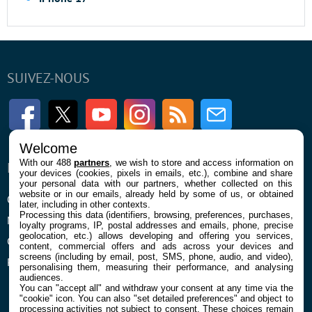
SUIVEZ-NOUS
Facebook
Twitter
Youtube
Instagram
RSS
Newsletter
Welcome
With our 488
partners
, we wish to store and access information on
ENTREPRISE
À PROPOS
your devices (cookies, pixels in emails, etc.), combine and share
your personal data with our partners, whether collected on this
website or in our emails, already held by some of us, or obtained
Qui sommes nous
La rédaction
later, including in other contexts.
Processing this data (identifiers, browsing, preferences, purchases,
Mentions légales et CGU
Contact
loyalty programs, IP, postal addresses and emails, phone, precise
geolocation, etc.) allows developing and offering you services,
Confidentialité et Cookies
content, commercial offers and ads across your devices and
screens (including by email, post, SMS, phone, audio, and video),
Préférences cookies
personalising them, measuring their performance, and analysing
audiences.
You can "accept all" and withdraw your consent at any time via the
"cookie" icon
. You can also "set detailed preferences" and object to
processing activities not subject to consent. These choices remain