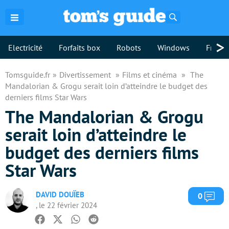
Rechercher
>
Electricité
Forfaits box
Robots
Windows
Freebo
Tomsguide.fr
Divertissement
Films et cinéma
The
Mandalorian & Grogu serait loin d’atteindre le budget des
derniers films Star Wars
The Mandalorian & Grogu
serait loin d’atteindre le
budget des derniers films
Star Wars
DAVID DOUÏEB
Com
0
, le 22 février 2024
Facebook
Twitter
Whatsapp
Reddit