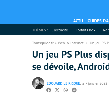
ACTU
GUIDES D’
THÈMES :
Electricité
Forfaits box
Rob
Tomsguide.fr
Web
Internet
Un jeu PS P
Un jeu PS Plus dis
se dévoile, Androi
EDOUARD LE RICQUE
, le 7 janvier 2022
Facebook
Twitter
Whatsapp
Reddit