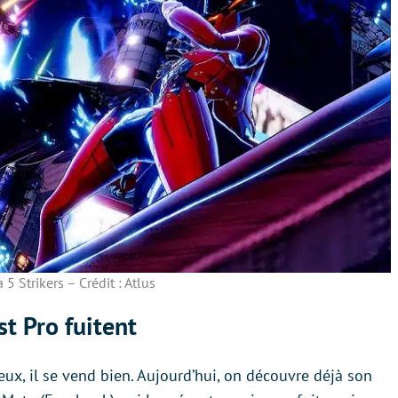
 5 Strikers – Crédit : Atlus
t Pro fuitent
eux, il se vend bien. Aujourd’hui, on découvre déjà son