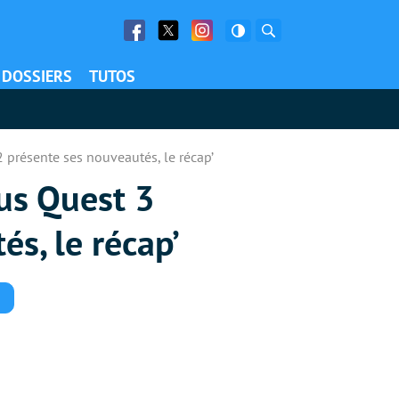
Facebook
Twitter
Facebook
Rechercher
DOSSIERS
TUTOS
2 présente ses nouveautés, le récap’
lus Quest 3
s, le récap’
Commentaires