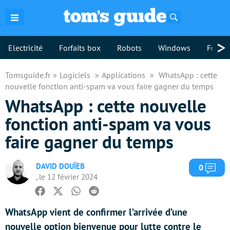
Rechercher
>
Electricité
Forfaits box
Robots
Windows
Freebo
Tomsguide.fr
Logiciels
Applications
WhatsApp : cette
nouvelle fonction anti-spam va vous faire gagner du temps
WhatsApp : cette nouvelle
fonction anti-spam va vous
faire gagner du temps
DAVID DOUÏEB
Com
0
, le 12 février 2024
Facebook
Twitter
Whatsapp
Reddit
WhatsApp vient de confirmer l’arrivée d’une
nouvelle option bienvenue pour lutte contre le