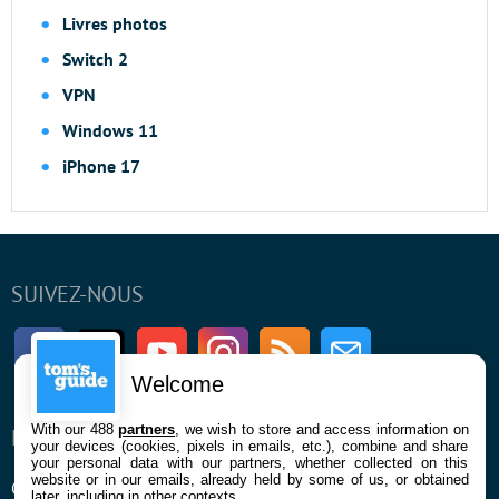
Livres photos
Switch 2
VPN
Windows 11
iPhone 17
SUIVEZ-NOUS
Facebook
Twitter
Youtube
Instagram
RSS
Newsletter
Welcome
With our 488
partners
, we wish to store and access information on
ENTREPRISE
À PROPOS
your devices (cookies, pixels in emails, etc.), combine and share
your personal data with our partners, whether collected on this
website or in our emails, already held by some of us, or obtained
Qui sommes nous
La rédaction
later, including in other contexts.