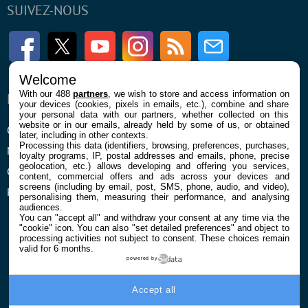
SUIVEZ-NOUS
Facebook
Twitter
Youtube
Instagram
RSS
Newsletter
Welcome
With our 488
partners
, we wish to store and access information on
ENTREPRISE
À PROPOS
your devices (cookies, pixels in emails, etc.), combine and share
your personal data with our partners, whether collected on this
website or in our emails, already held by some of us, or obtained
Qui sommes nous
La rédaction
later, including in other contexts.
Processing this data (identifiers, browsing, preferences, purchases,
Mentions légales et CGU
Contact
loyalty programs, IP, postal addresses and emails, phone, precise
geolocation, etc.) allows developing and offering you services,
Confidentialité et Cookies
content, commercial offers and ads across your devices and
screens (including by email, post, SMS, phone, audio, and video),
Préférences cookies
personalising them, measuring their performance, and analysing
audiences.
You can "accept all" and withdraw your consent at any time via the
"cookie" icon
. You can also "set detailed preferences" and object to
processing activities not subject to consent. These choices remain
valid for 6 months.
powered by
© 2026 Galaxie Media Tous droits réservés
Accept all