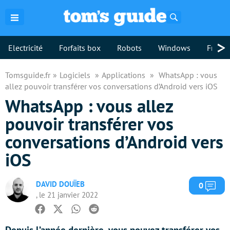
Rechercher
>
Electricité
Forfaits box
Robots
Windows
Freebo
Tomsguide.fr
Logiciels
Applications
WhatsApp : vous
allez pouvoir transférer vos conversations d’Android vers iOS
WhatsApp : vous allez
pouvoir transférer vos
conversations d’Android vers
iOS
DAVID DOUÏEB
Com
0
, le 21 janvier 2022
Facebook
Twitter
Whatsapp
Reddit