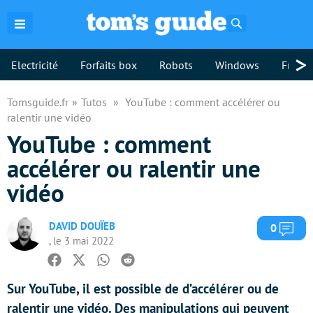
Rechercher
>
Electricité
Forfaits box
Robots
Windows
Freebo
Tomsguide.fr
Tutos
YouTube : comment accélérer ou
ralentir une vidéo
YouTube : comment
accélérer ou ralentir une
vidéo
DAVID DOUÏEB
Com
0
, le 3 mai 2022
Facebook
Twitter
Whatsapp
Reddit
Sur YouTube, il est possible de d’accélérer ou de
ralentir une vidéo. Des manipulations qui peuvent