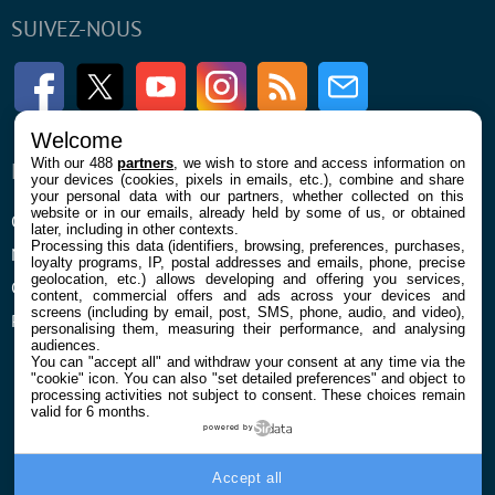
SUIVEZ-NOUS
Facebook
Twitter
Youtube
Instagram
RSS
Newsletter
Welcome
With our 488
partners
, we wish to store and access information on
ENTREPRISE
À PROPOS
your devices (cookies, pixels in emails, etc.), combine and share
your personal data with our partners, whether collected on this
website or in our emails, already held by some of us, or obtained
Qui sommes nous
La rédaction
later, including in other contexts.
Processing this data (identifiers, browsing, preferences, purchases,
Mentions légales et CGU
Contact
loyalty programs, IP, postal addresses and emails, phone, precise
geolocation, etc.) allows developing and offering you services,
Confidentialité et Cookies
content, commercial offers and ads across your devices and
screens (including by email, post, SMS, phone, audio, and video),
Préférences cookies
personalising them, measuring their performance, and analysing
audiences.
You can "accept all" and withdraw your consent at any time via the
"cookie" icon
. You can also "set detailed preferences" and object to
processing activities not subject to consent. These choices remain
valid for 6 months.
powered by
© 2026 Galaxie Media Tous droits réservés
Accept all