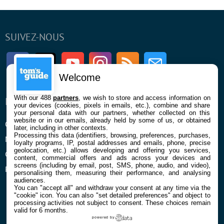
SUIVEZ-NOUS
Facebook
Twitter
Youtube
Instagram
RSS
Newsletter
Welcome
With our 488
partners
, we wish to store and access information on
ENTREPRISE
À PROPOS
your devices (cookies, pixels in emails, etc.), combine and share
your personal data with our partners, whether collected on this
website or in our emails, already held by some of us, or obtained
Qui sommes nous
La rédaction
later, including in other contexts.
Processing this data (identifiers, browsing, preferences, purchases,
Mentions légales et CGU
Contact
loyalty programs, IP, postal addresses and emails, phone, precise
geolocation, etc.) allows developing and offering you services,
Confidentialité et Cookies
content, commercial offers and ads across your devices and
screens (including by email, post, SMS, phone, audio, and video),
Préférences cookies
personalising them, measuring their performance, and analysing
audiences.
You can "accept all" and withdraw your consent at any time via the
"cookie" icon
. You can also "set detailed preferences" and object to
processing activities not subject to consent. These choices remain
valid for 6 months.
powered by