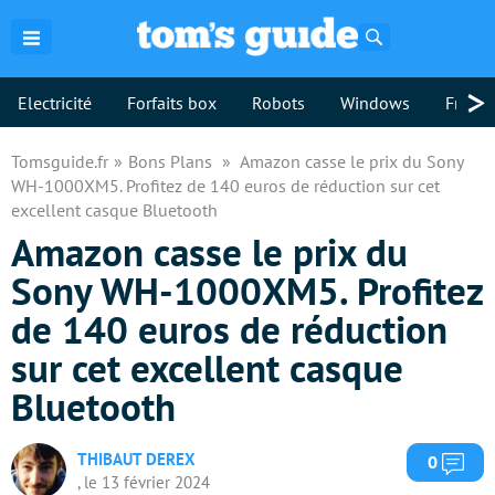
Rechercher
>
Electricité
Forfaits box
Robots
Windows
Freebo
Tomsguide.fr
Bons Plans
Amazon casse le prix du Sony
WH-1000XM5. Profitez de 140 euros de réduction sur cet
excellent casque Bluetooth
Amazon casse le prix du
Sony WH-1000XM5. Profitez
de 140 euros de réduction
sur cet excellent casque
Bluetooth
THIBAUT DEREX
Com
0
, le 13 février 2024