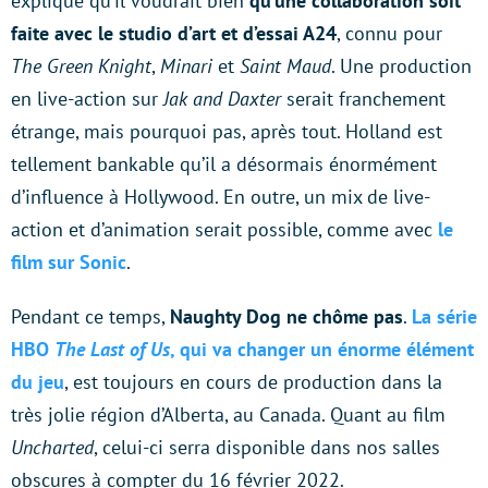
explique qu’il voudrait bien
qu’une collaboration soit
faite avec le studio d’art et d’essai A24
, connu pour
The Green Knight
,
Minari
et
Saint Maud
. Une production
en live-action sur
Jak and Daxter
serait franchement
étrange, mais pourquoi pas, après tout. Holland est
tellement bankable qu’il a désormais énormément
d’influence à Hollywood. En outre, un mix de live-
action et d’animation serait possible, comme avec
le
film sur Sonic
.
Pendant ce temps,
Naughty Dog ne chôme pas
.
La série
HBO
The Last of Us
, qui va changer un énorme élément
du jeu
, est toujours en cours de production dans la
très jolie région d’Alberta, au Canada. Quant au film
Uncharted
, celui-ci serra disponible dans nos salles
obscures à compter du 16 février 2022.