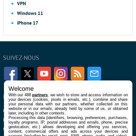
VPN
Windows 11
iPhone 17
SUIVEZ-NOUS
Facebook
Twitter
Youtube
Instagram
RSS
Newsletter
Welcome
With our 488
partners
, we wish to store and access information on
ENTREPRISE
À PROPOS
your devices (cookies, pixels in emails, etc.), combine and share
your personal data with our partners, whether collected on this
website or in our emails, already held by some of us, or obtained
Qui sommes nous
La rédaction
later, including in other contexts.
Processing this data (identifiers, browsing, preferences, purchases,
Mentions légales et CGU
Contact
loyalty programs, IP, postal addresses and emails, phone, precise
geolocation, etc.) allows developing and offering you services,
Confidentialité et Cookies
content, commercial offers and ads across your devices and
screens (including by email, post, SMS, phone, audio, and video),