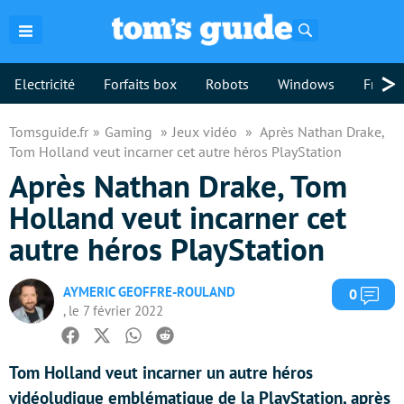
Rechercher
>
Electricité
Forfaits box
Robots
Windows
Freebo
Tomsguide.fr
Gaming
Jeux vidéo
Après Nathan Drake,
Tom Holland veut incarner cet autre héros PlayStation
Après Nathan Drake, Tom
Holland veut incarner cet
autre héros PlayStation
AYMERIC GEOFFRE-ROULAND
Com
0
, le 7 février 2022
Facebook
Twitter
Whatsapp
Reddit
Tom Holland veut incarner un autre héros
vidéoludique emblématique de la PlayStation, après