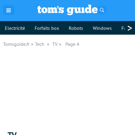
Rechercher
>
Electricité
Forfaits box
Robots
Windows
Freebo
Tomsguide.fr
Tech
TV
Page 4