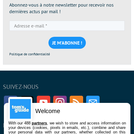
Abonnez-vous à notre newsletter pour recevoir nos
dernières actus par mail !
Adresse
e-
mail
*
Politique de confidentialité
SUIVEZ-NOUS
Facebook
Twitter
Youtube
Instagram
RSS
Newsletter
Welcome
With our 488
partners
, we wish to store and access information on
ENTREPRISE
À PROPOS
your devices (cookies, pixels in emails, etc.), combine and share
your personal data with our partners, whether collected on this