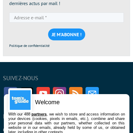
dernières actus par mail !
Adresse
e-
mail
*
Politique de confidentialité
SUIVEZ-NOUS
Facebook
Twitter
Youtube
Instagram
RSS
Newsletter
Welcome
With our 488
partners
, we wish to store and access information on
ENTREPRISE
À PROPOS
your devices (cookies, pixels in emails, etc.), combine and share
your personal data with our partners, whether collected on this
website or in our emails, already held by some of us, or obtained
Qui sommes nous
La rédaction
later, including in other contexts.