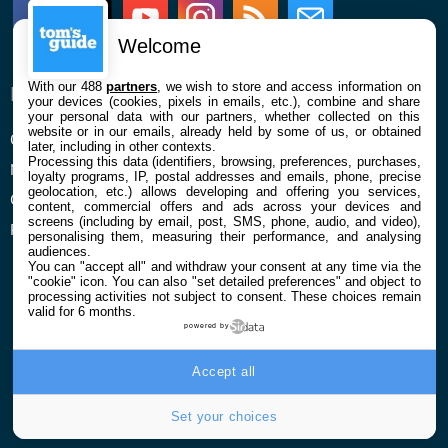
Facebook
Twitter
Youtube
Instagram
RSS
Newsletter
Welcome
With our 488
partners
, we wish to store and access information on
ENTREPRISE
À PROPOS
your devices (cookies, pixels in emails, etc.), combine and share
your personal data with our partners, whether collected on this
website or in our emails, already held by some of us, or obtained
Qui sommes nous
La rédaction
later, including in other contexts.
Processing this data (identifiers, browsing, preferences, purchases,
Mentions légales et CGU
Contact
loyalty programs, IP, postal addresses and emails, phone, precise
geolocation, etc.) allows developing and offering you services,
Confidentialité et Cookies
content, commercial offers and ads across your devices and
screens (including by email, post, SMS, phone, audio, and video),
Préférences cookies
personalising them, measuring their performance, and analysing
audiences.
You can "accept all" and withdraw your consent at any time via the
"cookie" icon
. You can also "set detailed preferences" and object to
processing activities not subject to consent. These choices remain
valid for 6 months.
powered by
© 2026 Galaxie Media Tous droits réservés
Accept all
Set your choices