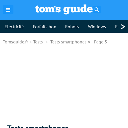
Rechercher
>
Electricité
Forfaits box
Robots
Windows
Freebo
Tomsguide.fr
Tests
Tests smartphones
Page 5