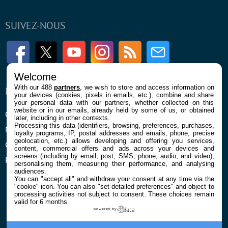
SUIVEZ-NOUS
Facebook
Twitter
Youtube
Instagram
RSS
Newsletter
Welcome
With our 488
partners
, we wish to store and access information on
ENTREPRISE
À PROPOS
your devices (cookies, pixels in emails, etc.), combine and share
your personal data with our partners, whether collected on this
website or in our emails, already held by some of us, or obtained
Qui sommes nous
La rédaction
later, including in other contexts.
Processing this data (identifiers, browsing, preferences, purchases,
Mentions légales et CGU
Contact
loyalty programs, IP, postal addresses and emails, phone, precise
geolocation, etc.) allows developing and offering you services,
Confidentialité et Cookies
content, commercial offers and ads across your devices and
screens (including by email, post, SMS, phone, audio, and video),
Préférences cookies
personalising them, measuring their performance, and analysing
audiences.
You can "accept all" and withdraw your consent at any time via the
"cookie" icon
. You can also "set detailed preferences" and object to
processing activities not subject to consent. These choices remain
valid for 6 months.
powered by
© 2026 Galaxie Media Tous droits réservés