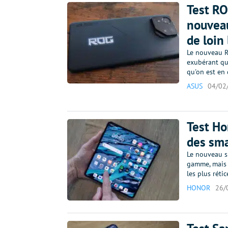
Test RO
nouveau
de loin
Le nouveau R
exubérant que
qu'on est en
ASUS
04/02
Test Ho
des sma
Le nouveau 
gamme, mais a
les plus réti
HONOR
26/