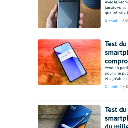
Avec le Redm
jamais vu su
qualité-prix.
Xiaomi
18/
Test du
smartph
compro
Vendu à parti
pour une puc
et agréable,
Xiaomi
15/
Test du
smartp
du mil