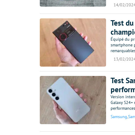
14/02/202
Test du
champio
Équipé du pr
smartphone p
remarquables.
13/02/202
Test Sa
perform
Version inter
Galaxy S24+ m
performances
Samsung
,
Sam