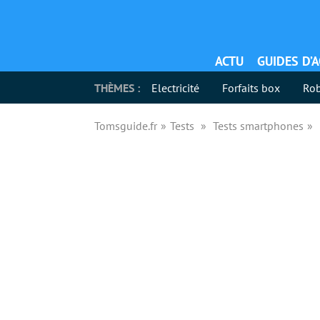
ACTU
GUIDES D’
THÈMES :
Electricité
Forfaits box
Rob
Tomsguide.fr
Tests
Tests smartphones