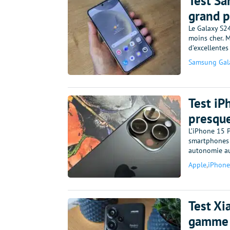
Test Sa
grand p
Le Galaxy S24
moins cher. M
d’excellente
Samsung Gal
Test iP
presque
L’iPhone 15 
smartphones d
autonomie au
Apple
,
iPhone
Test Xi
gamme q