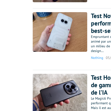
Test No
perform
best-se
Empruntant ce
animé par un
un milieu de
design…
Nothing
05
Test Ho
de gamm
de l’IA
Le Magic6 Pr
performant q
Mais il est a