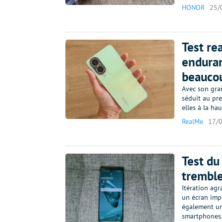
HONOR
25/
Test re
enduran
beauco
Avec son gran
séduit au pr
elles à la ha
RealMe
17/
Test du 
tremble
Itération ag
un écran imp
également un
smartphone