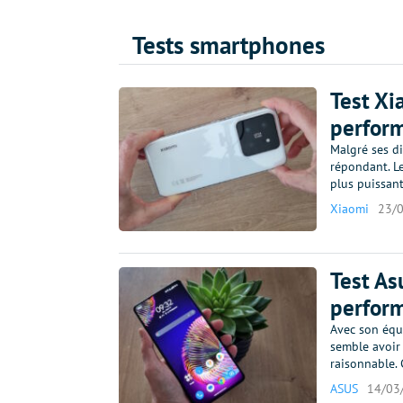
Tests smartphones
Test Xi
perfor
Malgré ses d
répondant. L
plus puissan
Xiaomi
23/
Test As
perform
Avec son équ
semble avoir 
raisonnable.
ASUS
14/03