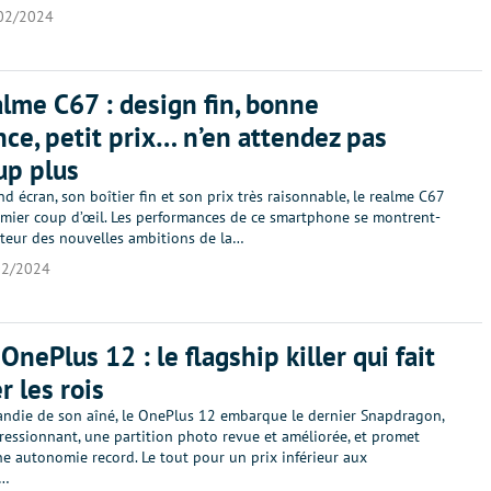
02/2024
alme C67 : design fin, bonne
ce, petit prix… n’en attendez pas
up plus
d écran, son boîtier fin et son prix très raisonnable, le realme C67
emier coup d’œil. Les performances de ce smartphone se montrent-
uteur des nouvelles ambitions de la…
02/2024
OnePlus 12 : le flagship killer qui fait
r les rois
randie de son aîné, le OnePlus 12 embarque le dernier Snapdragon,
ressionnant, une partition photo revue et améliorée, et promet
e autonomie record. Le tout pour un prix inférieur aux
s…