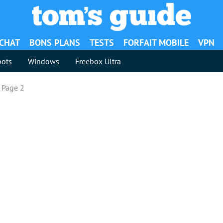
ACHAT
BONS PLANS
TESTS
FORFAIT MOBILE
VPN
ots
Windows
Freebox Ultra
Page 2