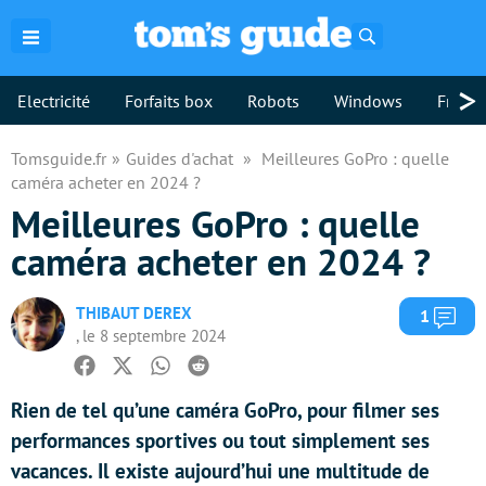
Rechercher
>
Electricité
Forfaits box
Robots
Windows
Freebo
Tomsguide.fr
Guides d'achat
Meilleures GoPro : quelle
caméra acheter en 2024 ?
Meilleures GoPro : quelle
caméra acheter en 2024 ?
THIBAUT DEREX
Com
1
, le 8 septembre 2024
Facebook
Twitter
Whatsapp
Reddit
Rien de tel qu’une caméra GoPro, pour filmer ses
performances sportives ou tout simplement ses
vacances. Il existe aujourd’hui une multitude de