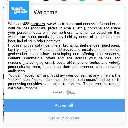
Welcome
With our 488
partners
, we wish to store and access information on
your devices (cookies, pixels in emails, etc.), combine and share
your personal data with our partners, whether collected on this
1
COMMENTAIRE
website or in our emails, already held by some of us, or obtained
later, including in other contexts.
Processing this data (identifiers, browsing, preferences, purchases,
loyalty programs, IP, postal addresses and emails, phone, precise
geolocation, etc.) allows developing and offering you services,
content, commercial offers and ads across your devices and
screens (including by email, post, SMS, phone, audio, and video),
personalising them, measuring their performance, and analysing
audiences.
Les derniers articles
You can "accept all" and withdraw your consent at any time via the
"cookie" icon
. You can also "set detailed preferences" and object to
processing activities not subject to consent. These choices remain
valid for 6 months.
Disney+ va ravir les fans de foot
powered by
avec la diffusion de ce championnat
Accept all
majeur
6 août 2026 12:51
Set your choices