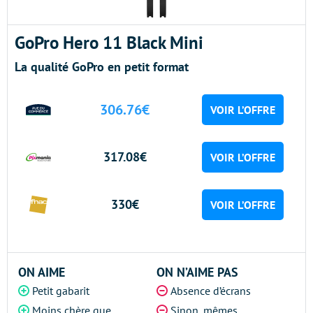
GoPro Hero 11 Black Mini
La qualité GoPro en petit format
306.76€
VOIR L’OFFRE
317.08€
VOIR L’OFFRE
330€
VOIR L’OFFRE
ON AIME
ON N’AIME PAS
Petit gabarit
Absence d’écrans
Moins chère que
Sinon, mêmes