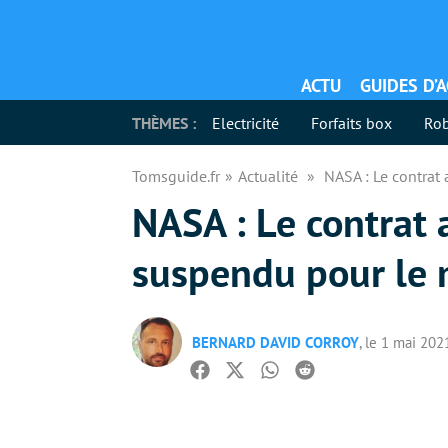
ACTU
GUIDES D’
THÈMES :
Electricité
Forfaits box
Rob
Tomsguide.fr
Actualité
NASA : Le contrat
NASA : Le contrat 
suspendu pour le
BERNARD DAVID CORROY
, le 1 mai 202
Facebook
Twitter
Whatsapp
Reddit