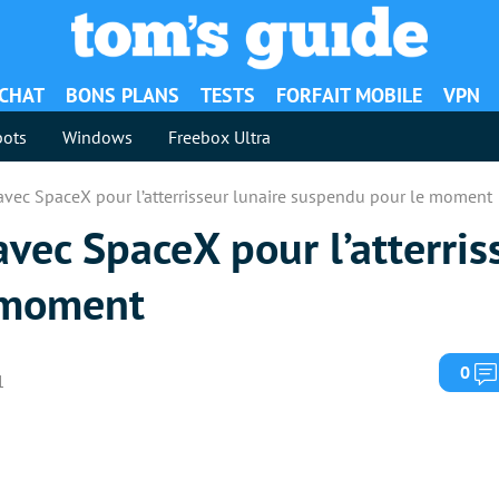
ACHAT
BONS PLANS
TESTS
FORFAIT MOBILE
VPN
ots
Windows
Freebox Ultra
 avec SpaceX pour l’atterrisseur lunaire suspendu pour le moment
avec SpaceX pour l’atterris
 moment
0
1