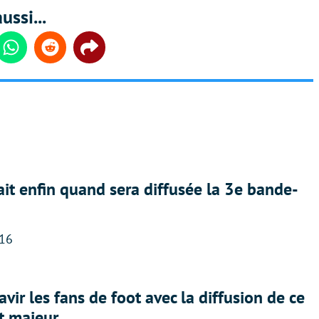
ussi...
din
Whatsapp
Reddit
Share
ait enfin quand sera diffusée la 3e bande-
:16
avir les fans de foot avec la diffusion de ce
t majeur