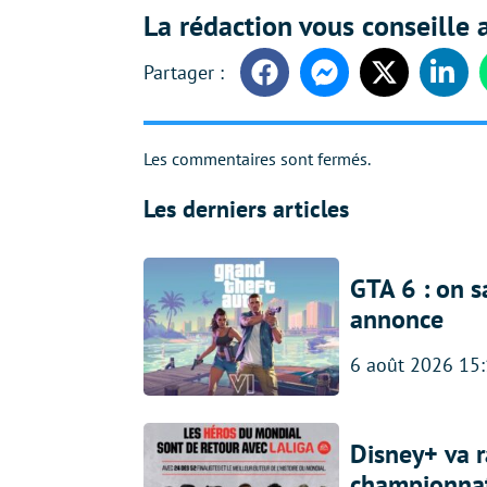
La rédaction vous conseille a
Facebook
Messenger
Twitter
Linke
Les commentaires sont fermés.
Les derniers articles
GTA 6 : on s
annonce
6 août 2026 15
Disney+ va r
championna