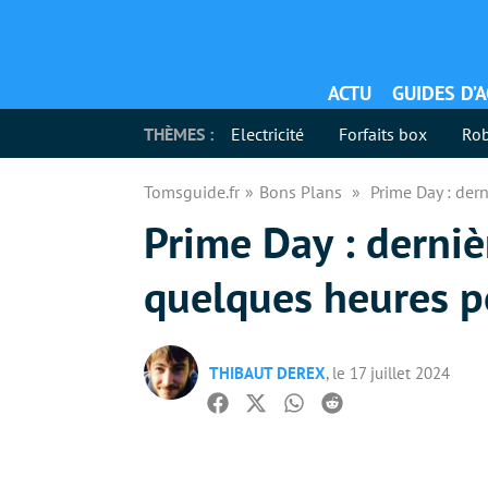
ACTU
GUIDES D’
THÈMES :
Electricité
Forfaits box
Rob
Tomsguide.fr
Bons Plans
Prime Day : dern
Prime Day : dernièr
quelques heures po
THIBAUT DEREX
, le 17 juillet 2024
Facebook
Twitter
Whatsapp
Reddit