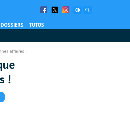
Facebook
Twitter
Facebook
Rechercher
DOSSIERS
TUTOS
nes affaires !
 que
s !
Commentaires