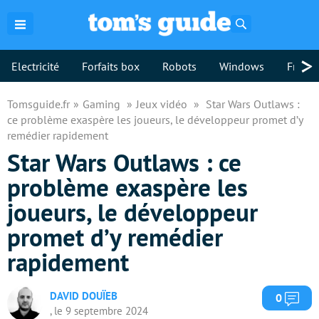
Rechercher
>
Electricité
Forfaits box
Robots
Windows
Freebo
Tomsguide.fr
Gaming
Jeux vidéo
Star Wars Outlaws :
ce problème exaspère les joueurs, le développeur promet d’y
remédier rapidement
Star Wars Outlaws : ce
problème exaspère les
joueurs, le développeur
promet d’y remédier
rapidement
DAVID DOUÏEB
Com
0
, le 9 septembre 2024