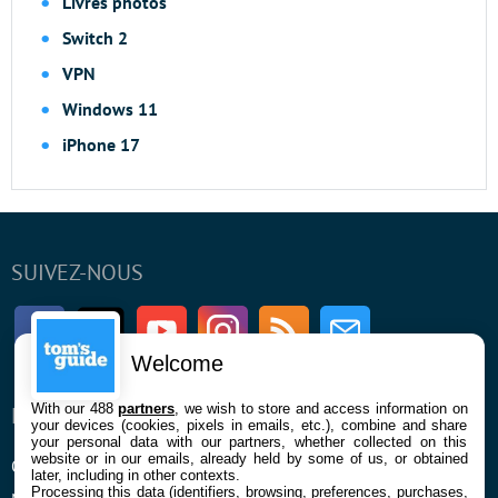
Livres photos
Switch 2
VPN
Windows 11
iPhone 17
SUIVEZ-NOUS
Facebook
Twitter
Youtube
Instagram
RSS
Newsletter
Welcome
With our 488
partners
, we wish to store and access information on
ENTREPRISE
À PROPOS
your devices (cookies, pixels in emails, etc.), combine and share
your personal data with our partners, whether collected on this
website or in our emails, already held by some of us, or obtained
Qui sommes nous
La rédaction
later, including in other contexts.
Processing this data (identifiers, browsing, preferences, purchases,