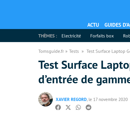
ACTU
GUIDES D’
THÈMES :
Electricité
Forfaits box
Rob
Tomsguide.fr
Tests
Test Surface Laptop G
Test Surface Laptop
d’entrée de gamme
XAVIER REGORD
, le 17 novembre 2020
Facebook
Twitter
Whatsapp
Reddit