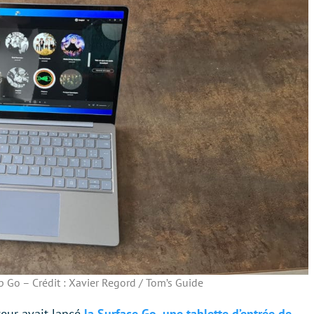
 Go – Crédit : Xavier Regord / Tom’s Guide
eur avait lancé
la Surface Go, une tablette d’entrée de