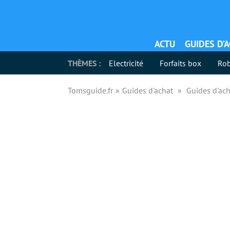
ACTU
GUIDES D’
THÈMES :
Electricité
Forfaits box
Rob
Tomsguide.fr
Guides d'achat
Guides d'ach