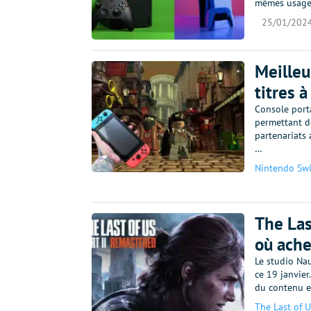
mêmes usages
25/01/202
Meilleu
titres 
Console port
permettant de
partenariats 
…
Nintendo Swi
The Las
où ache
Le studio Na
ce 19 janvie
du contenu ex
The Last of U