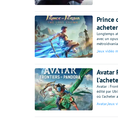
Prince 
acheter
Longtemps att
avec un opus 
métroidvania
,
Jeux vidéo m
Avatar 
l’achet
Avatar : Fron
édité par Ubis
où l’acheter 
Avatar
,
Jeux v