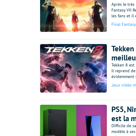
Après le très
Fantasy VII 
les fans et i
Final Fantasy
Tekken 
meilleu
Tekken 8 est
Il reprend d
évidemment s
,
Jeux vidéo m
PS5, Ni
est la 
Difficile de 
modèle à ses