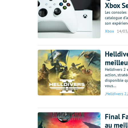
Xbox Se
Les consoles
catalogue d’a
son expérien
Xbox
14/03
Helldiv
meilleu
Helldivers 2
action, strat
disponible qu
vous…
,
Helldivers 2
,
Final F
au meil