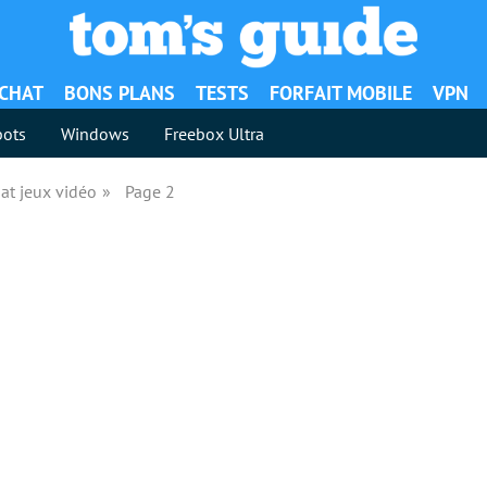
ACHAT
BONS PLANS
TESTS
FORFAIT MOBILE
VPN
ots
Windows
Freebox Ultra
at jeux vidéo
Page 2