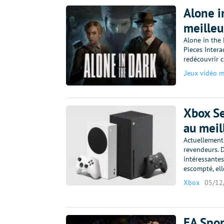
Alone i
meilleu
Alone in the 
Pieces Intera
redécouvrir c
,
Jeux vidéo m
Xbox Se
au meil
Actuellement
revendeurs. D
intéressantes
escompté, el
Xbox
05/12
EA Spor