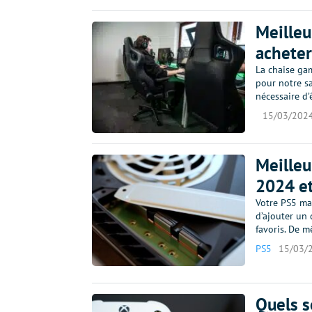
Meilleu
achete
La chaise ga
pour notre sa
nécessaire d’
15/03/202
Meilleu
2024 et
Votre PS5 man
d’ajouter un 
favoris. De 
PS5
15/03/
Quels s