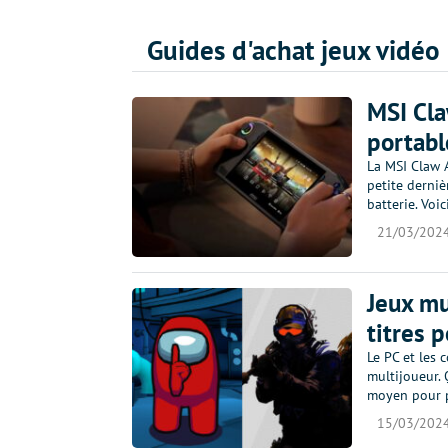
Guides d'achat jeux vidéo
MSI Cla
portabl
La MSI Claw A
petite derniè
batterie. Voi
21/03/202
Jeux mu
titres 
Le PC et les 
multijoueur. 
moyen pour p
15/03/202