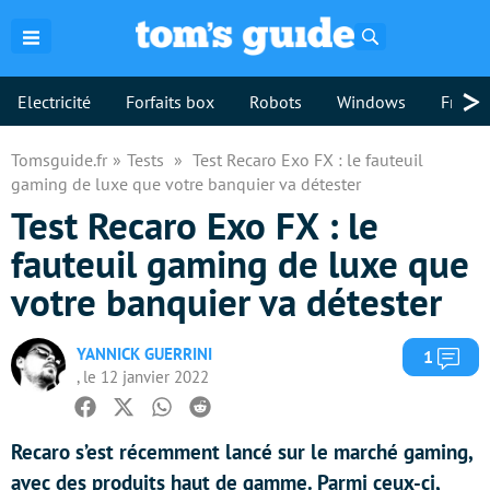
Rechercher
>
Electricité
Forfaits box
Robots
Windows
Freebo
Tomsguide.fr
Tests
Test Recaro Exo FX : le fauteuil
gaming de luxe que votre banquier va détester
Test Recaro Exo FX : le
fauteuil gaming de luxe que
votre banquier va détester
YANNICK GUERRINI
Com
1
, le 12 janvier 2022
Facebook
Twitter
Whatsapp
Reddit
Recaro s’est récemment lancé sur le marché gaming,
avec des produits haut de gamme. Parmi ceux-ci,